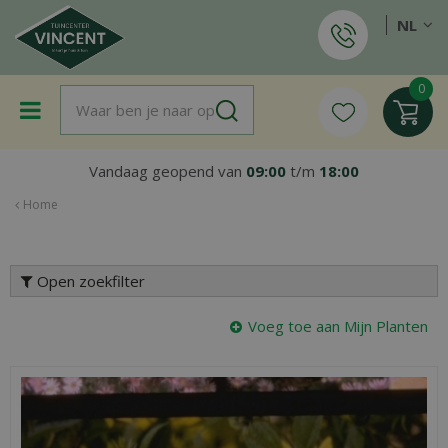
G
NL
a
n
a
a
r
c
o
Vandaag geopend van
09:00
t/m
18:00
n
t
Home
e
n
t
Open zoekfilter
Voeg toe aan Mijn Planten