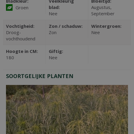
Bladkleur:
Veelkleurig
Bloeitijd:
blad:
Augustus,
Groen
Nee
September
Vochtigheid:
Zon / schaduw:
Wintergroen:
Droog-
Zon
Nee
vochthoudend
Hoogte in CM:
Giftig:
180
Nee
SOORTGELIJKE PLANTEN