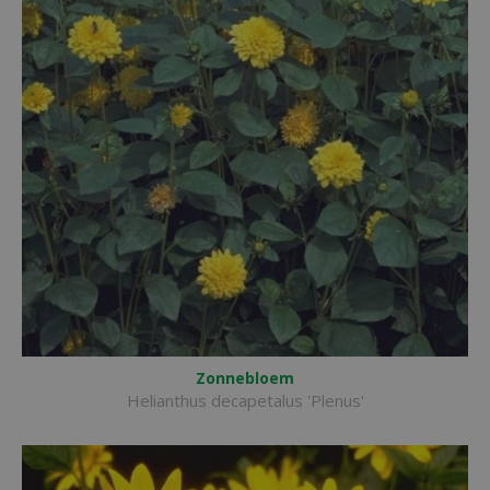
Zonnebloem
Helianthus decapetalus 'Plenus'