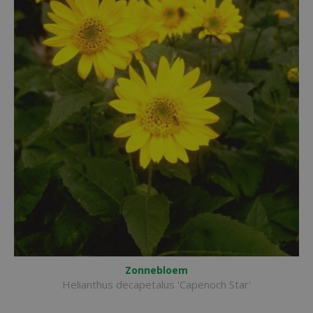
Zonnebloem
Helianthus decapetalus 'Capenoch Star'