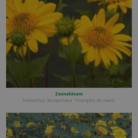
Zonnebloem
Helianthus decapetalus 'Triomphe de Gand'