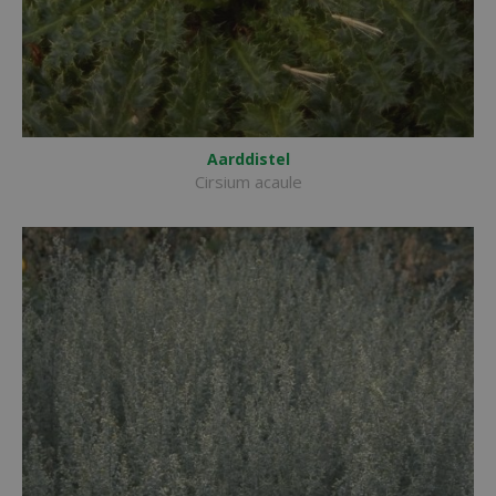
Aarddistel
Cirsium acaule