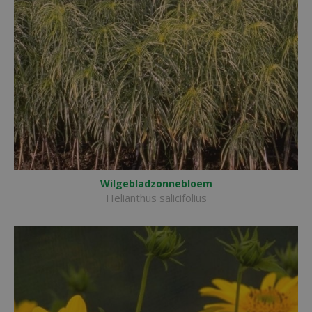
Wilgebladzonnebloem
Helianthus salicifolius