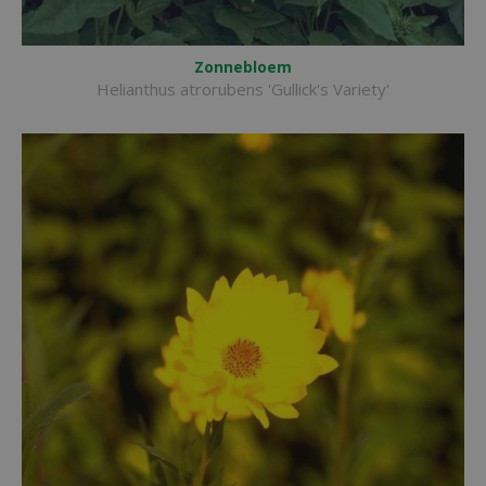
Zonnebloem
Helianthus atrorubens 'Gullick's Variety'