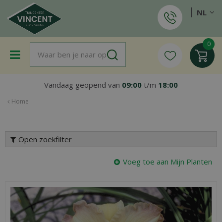
G
NL
a
n
a
a
r
c
o
Vandaag geopend van
09:00
t/m
18:00
n
t
Home
e
n
t
Open zoekfilter
Voeg toe aan Mijn Planten