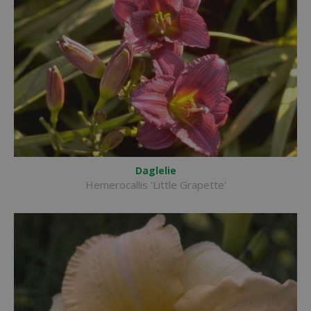
Daglelie
Hemerocallis 'Little Grapette'