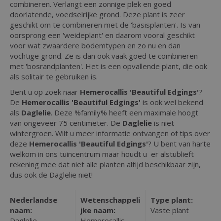
combineren. Verlangt een zonnige plek en goed
doorlatende, voedselrijke grond. Deze plant is zeer
geschikt om te combineren met de 'basisplanten'. Is van
oorsprong een 'weideplant' en daarom vooral geschikt
voor wat zwaardere bodemtypen en zo nu en dan
vochtige grond. Ze is dan ook vaak goed te combineren
met 'bosrandplanten'. Het is een opvallende plant, die ook
als solitair te gebruiken is.
Bent u op zoek naar
Hemerocallis 'Beautiful Edgings'
?
De
Hemerocallis 'Beautiful Edgings'
is ook wel bekend
als
Daglelie
. Deze %family% heeft een maximale hoogt
van ongeveer 75 centimeter. De
Daglelie
is niet
wintergroen. Wilt u meer informatie ontvangen of tips over
deze
Hemerocallis 'Beautiful Edgings'
? U bent van harte
welkom in ons tuincentrum maar houdt u er alstublieft
rekening mee dat niet alle planten altijd beschikbaar zijn,
dus ook de Daglelie niet!
Nederlandse
Wetenschappeli
Type plant:
naam:
jke naam:
Vaste plant
Daglelie
Hemerocallis