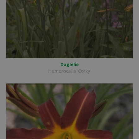
Daglelie
Hemerocallis 'Corky'