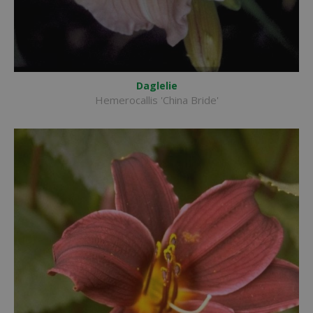
Daglelie
Hemerocallis 'China Bride'