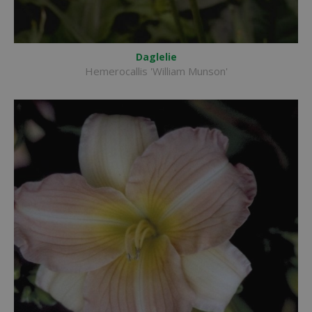
Daglelie
Hemerocallis 'William Munson'