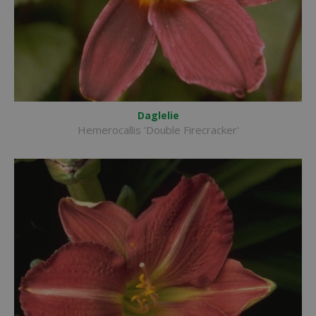
Daglelie
Hemerocallis 'Double Firecracker'