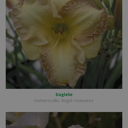
Daglelie
Hemerocallis 'Angel Unawares'