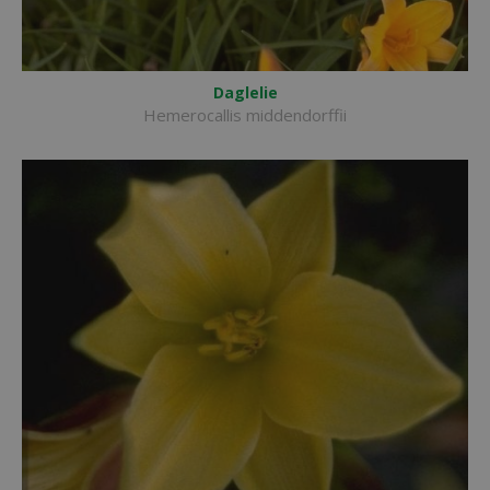
Daglelie
Hemerocallis middendorffii