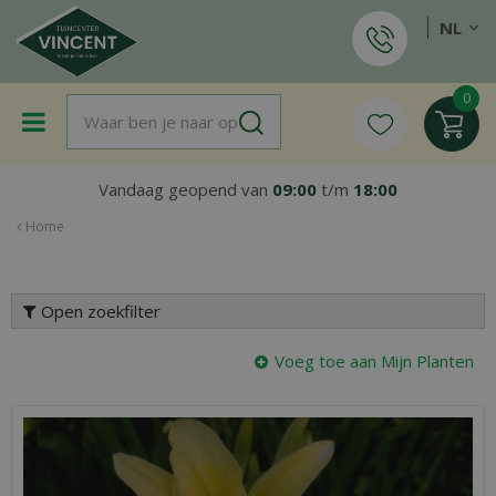
G
NL
a
n
a
a
r
c
o
Vandaag geopend van
09:00
t/m
18:00
n
t
Home
e
n
t
Open zoekfilter
Voeg toe aan Mijn Planten