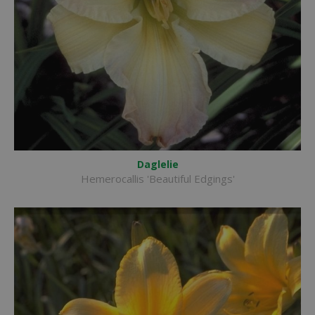
Daglelie
Hemerocallis 'Beautiful Edgings'