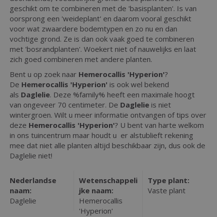
geschikt om te combineren met de 'basisplanten'. Is van
oorsprong een 'weideplant' en daarom vooral geschikt
voor wat zwaardere bodemtypen en zo nu en dan
vochtige grond. Ze is dan ook vaak goed te combineren
met 'bosrandplanten'. Woekert niet of nauwelijks en laat
zich goed combineren met andere planten.
Bent u op zoek naar
Hemerocallis 'Hyperion'
?
De
Hemerocallis 'Hyperion'
is ook wel bekend
als
Daglelie
. Deze %family% heeft een maximale hoogt
van ongeveer 70 centimeter. De
Daglelie
is niet
wintergroen. Wilt u meer informatie ontvangen of tips over
deze
Hemerocallis 'Hyperion'
? U bent van harte welkom
in ons tuincentrum maar houdt u er alstublieft rekening
mee dat niet alle planten altijd beschikbaar zijn, dus ook de
Daglelie niet!
Nederlandse
Wetenschappeli
Type plant:
naam:
jke naam:
Vaste plant
Daglelie
Hemerocallis
'Hyperion'