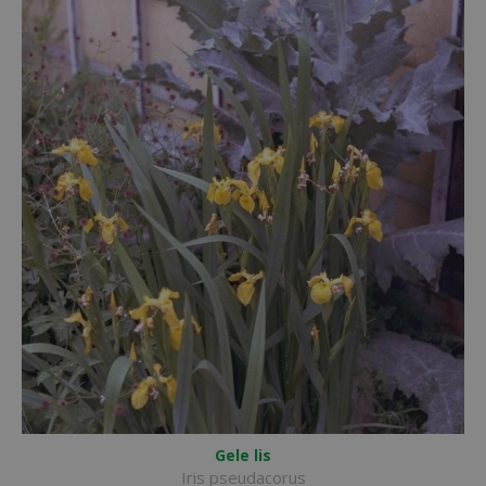
Gele lis
Iris pseudacorus