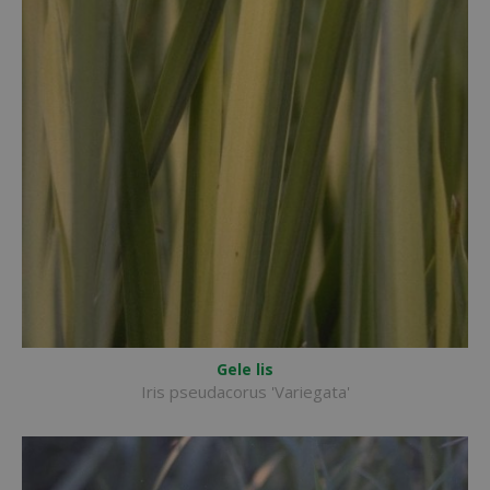
Gele lis
Iris pseudacorus 'Variegata'