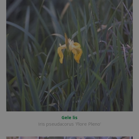
Gele lis
Iris pseudacorus 'Flore Pleno'