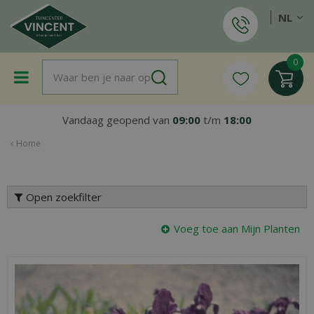
G
NL
a
n
a
a
r
c
o
Vandaag geopend van
09:00
t/m
18:00
n
t
Home
e
n
t
Open zoekfilter
Voeg toe aan Mijn Planten