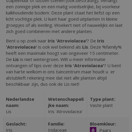
stapelmuur of tussen stenen (ook bestrating). Verlangt
een zonnige plek en een matig voedselrijke, bij voorkeur
kalkhoudende bodem. Deze plant staat het liefst op een
licht vochtige plek. U kunt haar goed uitplanten In kleine
groepjes of als eenling. Woekert niet of nauwelijks en laat
zich goed combineren met andere planten.
Bent u op zoek naar
Iris 'Atroviolacea'
? De
Iris
'Atroviolacea'
is ook wel bekend als
Lis
. Deze %family%
heeft een maximale hoogt van ongeveer 15 centimeter.
De
Lis
is niet wintergroen. Wilt u meer informatie
ontvangen of tips over deze
Iris 'Atroviolacea'
? U bent
van harte welkom in ons tuincentrum maar houdt u er
alstublieft rekening mee dat niet alle planten altijd
beschikbaar zijn, dus ook de Lis niet!
Nederlandse
Wetenschappeli
Type plant:
naam:
jke naam:
Vaste plant
Lis
Iris 'Atroviolacea'
Geslacht:
Familie:
Bloemkleur:
Iris
Iridaceae
Paars