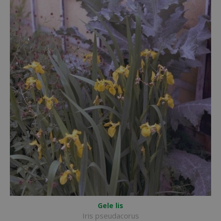
Gele lis
Iris pseudacorus