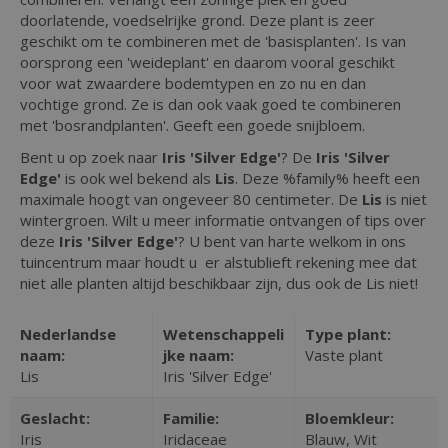
doorlatende, voedselrijke grond. Deze plant is zeer
geschikt om te combineren met de 'basisplanten'. Is van
oorsprong een 'weideplant' en daarom vooral geschikt
voor wat zwaardere bodemtypen en zo nu en dan
vochtige grond. Ze is dan ook vaak goed te combineren
met 'bosrandplanten'. Geeft een goede snijbloem.
Bent u op zoek naar
Iris 'Silver Edge'
? De
Iris 'Silver
Edge'
is ook wel bekend als
Lis
. Deze %family% heeft een
maximale hoogt van ongeveer 80 centimeter. De
Lis
is niet
wintergroen. Wilt u meer informatie ontvangen of tips over
deze
Iris 'Silver Edge'
? U bent van harte welkom in ons
tuincentrum maar houdt u er alstublieft rekening mee dat
niet alle planten altijd beschikbaar zijn, dus ook de Lis niet!
Nederlandse
Wetenschappeli
Type plant:
naam:
jke naam:
Vaste plant
Lis
Iris 'Silver Edge'
Geslacht:
Familie:
Bloemkleur:
Iris
Iridaceae
Blauw, Wit