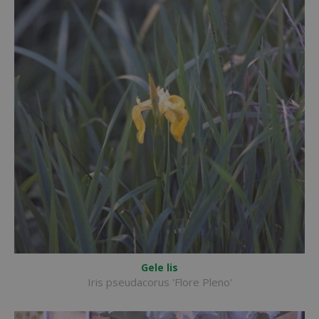
Gele lis
Iris pseudacorus 'Flore Pleno'