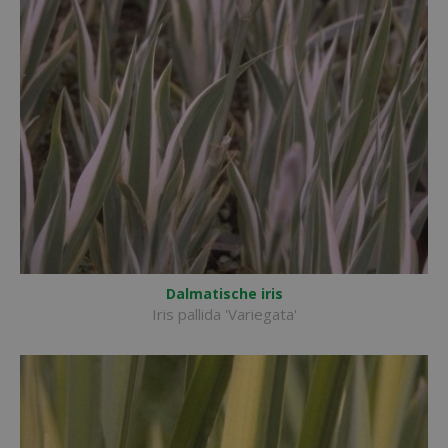
Dalmatische iris
Iris pallida 'Variegata'