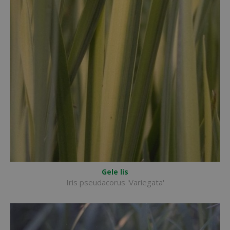
Gele lis
Iris pseudacorus 'Variegata'