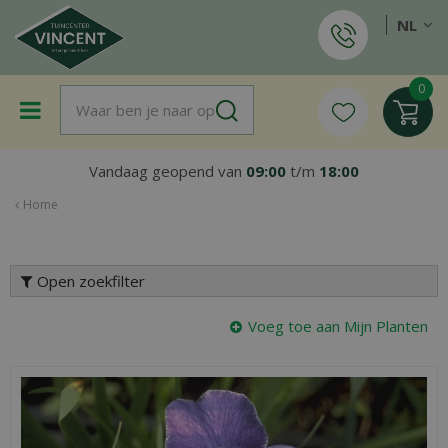
G
NL
a
n
a
a
r
c
o
Vandaag geopend van
09:00
t/m
18:00
n
t
Home
e
n
t
Open zoekfilter
Voeg toe aan Mijn Planten