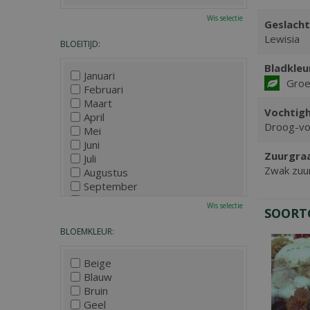
Wis selectie
Geslacht
Lewisia
BLOEITIJD:
Bladkleu
Januari
Gro
Februari
Maart
Vochtigh
April
Droog-vo
Mei
Juni
Zuurgra
Juli
Zwak zuur
Augustus
September
Oktober
Wis selectie
SOORT
November
December
BLOEMKLEUR:
Beige
Blauw
Bruin
Geel