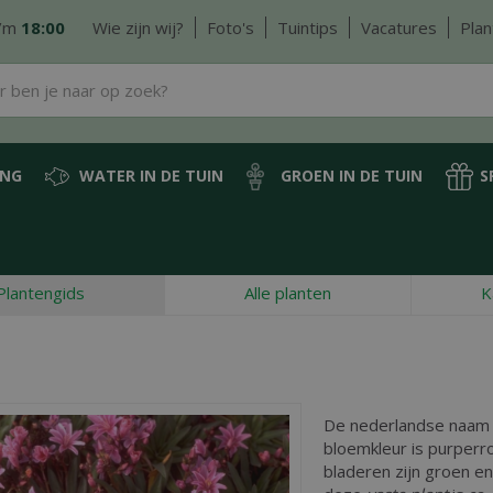
/m
18:00
Wie zijn wij?
Foto's
Tuintips
Vacatures
Plan
ING
WATER IN DE TUIN
GROEN IN DE TUIN
S
Plantengids
Alle planten
K
De nederlandse naam
bloemkleur is purperroz
bladeren zijn groen e