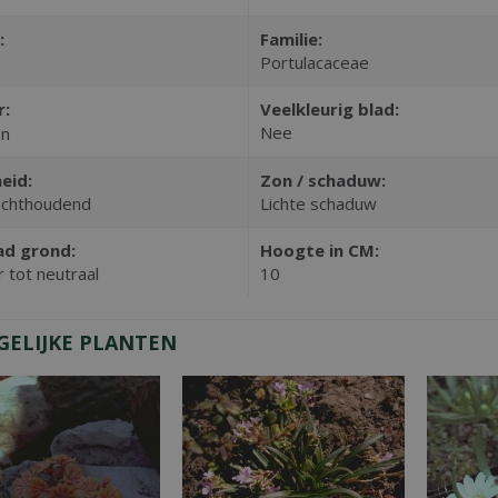
:
Familie:
Portulacaceae
r:
Veelkleurig blad:
Nee
en
eid:
Zon / schaduw:
chthoudend
Lichte schaduw
ad grond:
Hoogte in CM:
 tot neutraal
10
GELIJKE PLANTEN