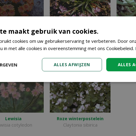
te maakt gebruik van cookies.
Lewisia
Lewisia
sia Sunset Hybrids
Lewisia pygmaea
Lewi
ruikt cookies om uw gebruikerservaring te verbeteren. Door on
 u in met alle cookies in overeenstemming met ons Cookiebeleid.
ERGEVEN
ALLES AFWIJZEN
ALLES 
Lewisia
Roze winterpostelein
wisia cotyledon
Claytonia sibirica