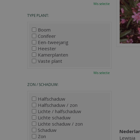
Wis selectie
TYPE PLANT:
Boom
Conifeer
Een-tweejarig
Heester
Kamerplanten
Vaste plant
Wis selectie
ZON / SCHADUW:
Halfschaduw
Halfschaduw / zon
Lichte / halfschaduw
Lichte schaduw
Lichte schaduw / zon
Schaduw
Nederla
Zon
Lewisia