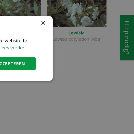
×
Hulp nodig?
Lewisia
Lewisia
sia nevadensis
Lewisia cotyledon 'Alba'
ze website te
Lees verder
ACCEPTEREN