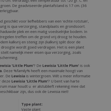
. 10 cm. Verdraagt een temperatuur tot -20 gr. C. en
r groen. De geadviseerde plantafstand is 17 cm. (36
erkrijgbaar.
nd geschikt voor liefhebbers van een 'echte rotstuin',
urig is qua verzorging, standplaats en grondsoort.
schaduwde plek en een matig voedselrijke bodem. In
regelen treffen om de grond vrij droog te houden.
m kalkvrij en stenig zijn (kalkvrij split door de
 droogte wordt goed verdragen. Het is een plant
 stelt namelijk meer eisen qua verzorging, zoals
scherming.
ewisia 'Little Plum'
? De
Lewisia 'Little Plum'
is ook
a
. Deze %family% heeft een maximale hoogt van
er. De
Lewisia
is wintergroen. Wilt u meer informatie
er deze
Lewisia 'Little Plum'
? U bent van harte
trum maar houdt u er alstublieft rekening mee dat
d beschikbaar zijn, dus ook de Lewisia niet!
Type plant:
Vaste plant