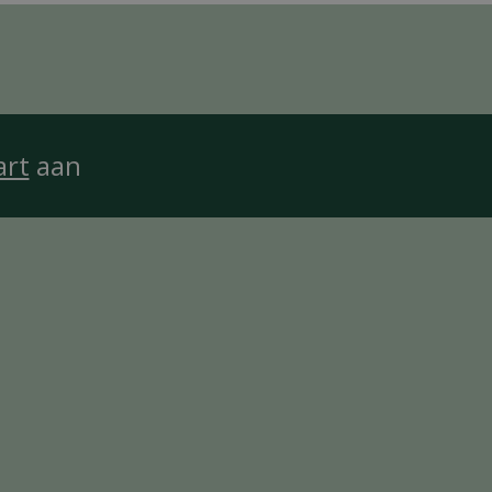
art
aan