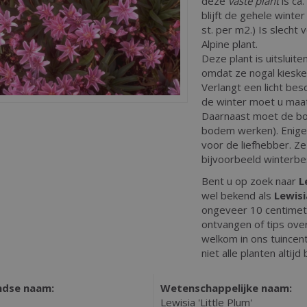
deze
vaste plant
is ca
blijft de gehele winte
st. per m2.) Is slecht v
Alpine plant.
Deze plant is uitsluite
omdat ze nogal kieske
Verlangt een licht be
de winter moet u maat
Daarnaast moet de bode
bodem werken). Enige
voor de liefhebber. Ze
bijvoorbeeld winterbe
Bent u op zoek naar
L
wel bekend als
Lewisi
ongeveer 10 centimet
ontvangen of tips ov
welkom in ons tuincen
niet alle planten altij
ndse naam:
Wetenschappelijke naam:
Lewisia 'Little Plum'