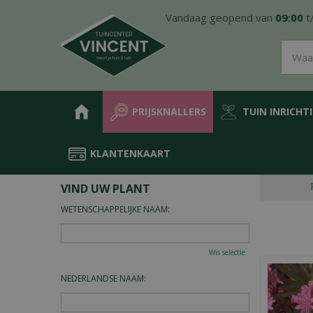
Ga
Vandaag geopend van
09:00
t
naar
content
PRIJSKNALLERS
TUIN INRICHT
KLANTENKAART
Home
Plantengids
VIND UW PLANT
WETENSCHAPPELIJKE NAAM:
Wis selectie
NEDERLANDSE NAAM: