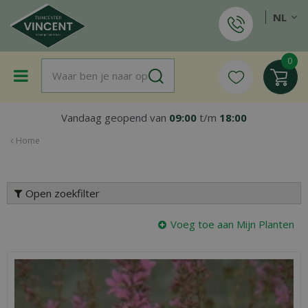
G
NL
a
n
a
a
r
c
o
Vandaag geopend van
09:00
t/m
18:00
n
t
Home
e
n
t
Open zoekfilter
Voeg toe aan Mijn Planten