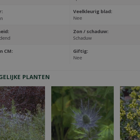
r:
Veelkleurig blad:
Nee
en
eid:
Zon / schaduw:
dend
Schaduw
n CM:
Giftig:
Nee
GELIJKE PLANTEN