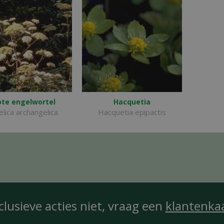
ote engelwortel
Hacquetia
lica archangelica
Hacquetia epipactis
clusieve acties niet, vraag een
klantenka