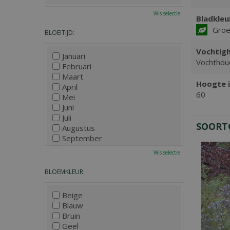
Wis selectie
Bladkleu
Gro
BLOEITIJD:
Vochtigh
Januari
Vochthou
Februari
Maart
Hoogte i
April
60
Mei
Juni
Juli
SOORT
Augustus
September
Oktober
Wis selectie
November
December
BLOEMKLEUR:
Beige
Blauw
Bruin
Geel