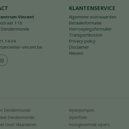
ACT
KLANTENSERVICE
centrum Vincent
Algemene voorwaarden
straat 118
Betaalinformatie
 Dendermonde
Herroepingsformulier
Transportkosten
21.14.04
Privacy policy
tuincenter-vincent.be
Disclaimer
Nieuws
en Dendermonde
Vijverpompen
nkel Dendermonde
Vijverfolie
kel Oost-Vlaanderen
Voorgevormde vijvers