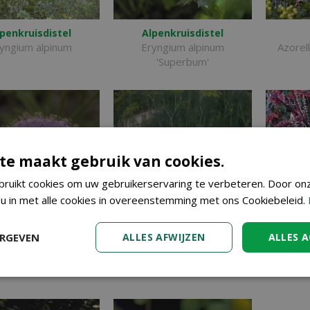
penkruisdistel
Alpenkruisdistel
yngium alpinum
Eryngium alpinum
Azorell
'Superbum'
te maakt gebruik van cookies.
ruikt cookies om uw gebruikerservaring te verbeteren. Door on
 u in met alle cookies in overeenstemming met ons Cookiebeleid.
ERGEVEN
ALLES AFWIJZEN
ALLES 
auwe kantbloem
Dille
chymene coerulea
Anethum graveolens
A