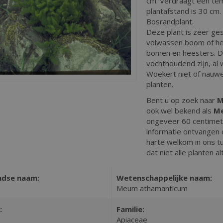
cm. Verdraagt een tem
plantafstand is 30 cm.
Bosrandplant.
Deze plant is zeer ges
volwassen boom of hee
bomen en heesters. D
vochthoudend zijn, al
Woekert niet of nauwe
planten.
Bent u op zoek naar
M
ook wel bekend als
M
ongeveer 60 centimet
informatie ontvangen 
harte welkom in ons t
dat niet alle planten a
ndse naam:
Wetenschappelijke naam:
Meum athamanticum
:
Familie:
Apiaceae