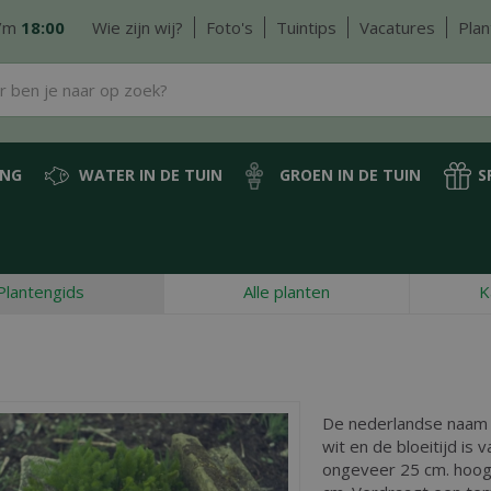
/m
18:00
Wie zijn wij?
Foto's
Tuintips
Vacatures
Plan
ING
WATER IN DE TUIN
GROEN IN DE TUIN
S
Plantengids
Alle planten
K
De nederlandse naam
wit en de bloeitijd is v
ongeveer 25 cm. hoog