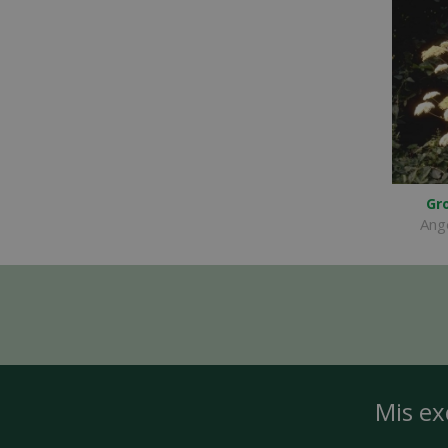
Gr
Ange
Mis ex