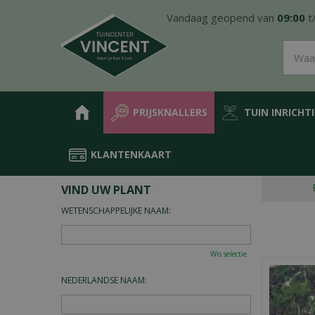
Ga
Vandaag geopend van
09:00
t
naar
content
PRIJSKNALLERS
TUIN INRICHT
KLANTENKAART
Home
Plantengids
VIND UW PLANT
WETENSCHAPPELIJKE NAAM:
Wis selectie
NEDERLANDSE NAAM: