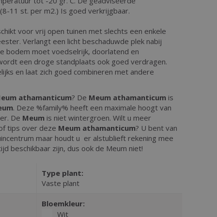
peratuur tot -20 gr. C. De geadviseerde
 (8-11 st. per m2.) Is goed verkrijgbaar.
chikt voor vrij open tuinen met slechts een enkele
ster. Verlangt een licht beschaduwde plek nabij
e bodem moet voedselrijk, doorlatend en
 wordt een droge standplaats ook goed verdragen.
lijks en laat zich goed combineren met andere
eum athamanticum
? De
Meum athamanticum
is
eum
. Deze %family% heeft een maximale hoogt van
er. De
Meum
is niet wintergroen. Wilt u meer
of tips over deze
Meum athamanticum
? U bent van
uincentrum maar houdt u er alstublieft rekening mee
ltijd beschikbaar zijn, dus ook de Meum niet!
Type plant:
Vaste plant
Bloemkleur:
Wit