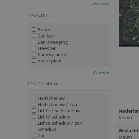
Wis selectie
TYPE PLANT:
Boom
Conifeer
Een-tweejarig
Heester
Kamerplanten
Vaste plant
Wis selectie
ZON / SCHADUW:
Halfschaduw
Halfschaduw / zon
Lichte / halfschaduw
Nederla
Lichte schaduw
Meum
Lichte schaduw / zon
Schaduw
Geslacht
Zon
Meum