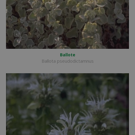
Ballote
Ballota pseudodictamnus