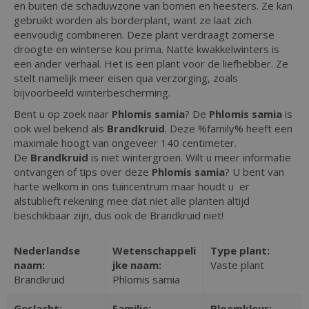
en buiten de schaduwzone van bomen en heesters. Ze kan
gebruikt worden als borderplant, want ze laat zich
eenvoudig combineren. Deze plant verdraagt zomerse
droogte en winterse kou prima. Natte kwakkelwinters is
een ander verhaal. Het is een plant voor de liefhebber. Ze
stelt namelijk meer eisen qua verzorging, zoals
bijvoorbeeld winterbescherming.
Bent u op zoek naar
Phlomis samia
? De
Phlomis samia
is
ook wel bekend als
Brandkruid
. Deze %family% heeft een
maximale hoogt van ongeveer 140 centimeter.
De
Brandkruid
is niet wintergroen. Wilt u meer informatie
ontvangen of tips over deze
Phlomis samia
? U bent van
harte welkom in ons tuincentrum maar houdt u er
alstublieft rekening mee dat niet alle planten altijd
beschikbaar zijn, dus ook de Brandkruid niet!
Nederlandse
Wetenschappeli
Type plant:
naam:
jke naam:
Vaste plant
Brandkruid
Phlomis samia
Geslacht:
Familie:
Bloemkleur: