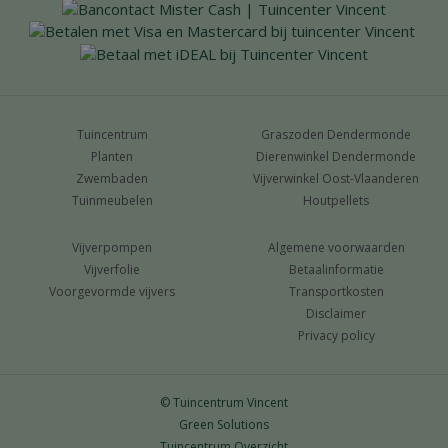
Tuincentrum
Graszoden Dendermonde
Planten
Dierenwinkel Dendermonde
Zwembaden
Vijverwinkel Oost-Vlaanderen
Tuinmeubelen
Houtpellets
Vijverpompen
Algemene voorwaarden
Vijverfolie
Betaalinformatie
Voorgevormde vijvers
Transportkosten
Disclaimer
Privacy policy
© Tuincentrum Vincent
Green Solutions
Tuincentrum Overzicht