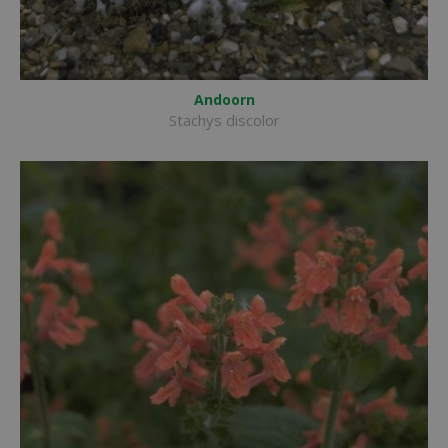
Andoorn
Stachys discolor