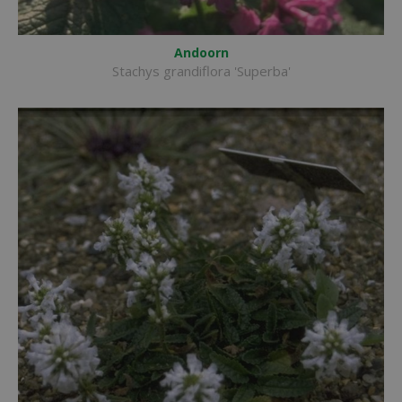
Andoorn
Stachys grandiflora 'Superba'