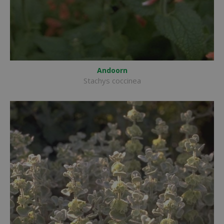
Andoorn
Stachys coccinea