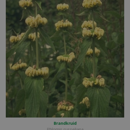
Brandkruid
Phlomis russeliana