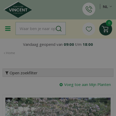
G
NL
a
n
a
a
r
c
o
Vandaag geopend van
09:00
t/m
18:00
n
t
Home
e
n
t
Open zoekfilter
Voeg toe aan Mijn Planten