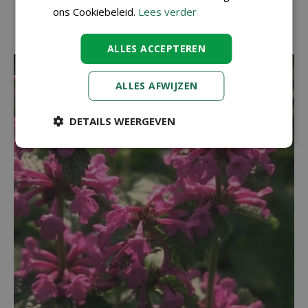
ons Cookiebeleid.
Lees verder
Andoorn
Stachys monieri
ALLES ACCEPTEREN
ALLES AFWIJZEN
DETAILS WEERGEVEN