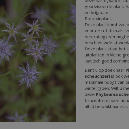
deze
vaste plant
is ca
geadviseerde plantafst
verkrijgbaar.
Rotstuinplant.
Deze plant komt van o
voor de rotstuin als '
bestrating). Verlangt 
beschaduwde standplaa
Deze plant staat het l
uitplanten In kleine gr
laat zich goed combin
Bent u op zoek naar
P
scheuchzeri
is ook we
maximale hoogt van o
wintergroen. Wilt u me
deze
Phyteuma sche
tuincentrum maar houdt
altijd beschikbaar zijn