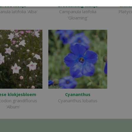
Breed klokje
Breedbladig klokje
Chine
ula latifolia 'Alba'
Campanula latifolia
Platyc
'Gloaming'
ese klokjesbloem
Cyananthus
codon grandiflorus
Cyananthus lobatus
'Album'