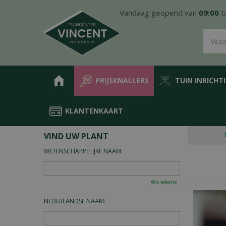
Ga
Vandaag geopend van
09:00
t
naar
content
PRIJSKNALLERS
TUIN INRICHT
KLANTENKAART
Home
Plantengids
VIND UW PLANT
WETENSCHAPPELIJKE NAAM:
Wis selectie
NEDERLANDSE NAAM: