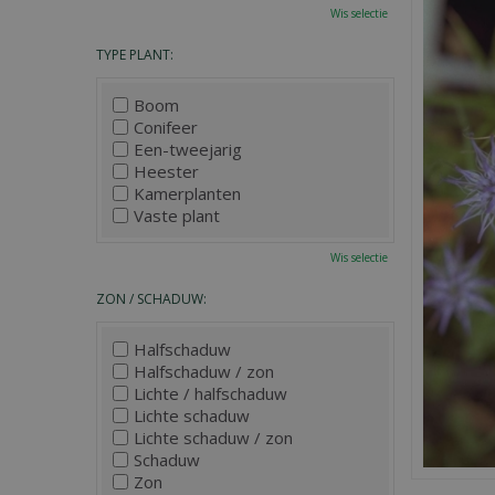
Wis selectie
TYPE PLANT:
Boom
Conifeer
Een-tweejarig
Heester
Kamerplanten
Vaste plant
Wis selectie
ZON / SCHADUW:
Halfschaduw
Halfschaduw / zon
Lichte / halfschaduw
Lichte schaduw
Lichte schaduw / zon
Schaduw
Zon