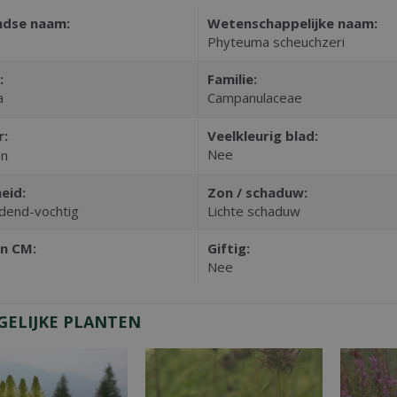
ndse naam:
Wetenschappelijke naam:
Phyteuma scheuchzeri
:
Familie:
a
Campanulaceae
r:
Veelkleurig blad:
Nee
en
eid:
Zon / schaduw:
dend-vochtig
Lichte schaduw
n CM:
Giftig:
Nee
GELIJKE PLANTEN