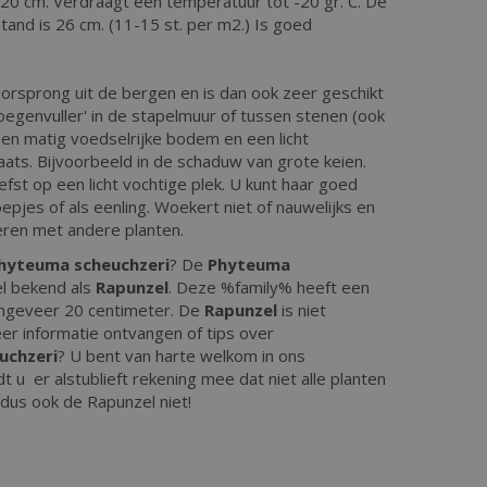
. 20 cm. Verdraagt een temperatuur tot -20 gr. C. De
and is 26 cm. (11-15 st. per m2.) Is goed
orsprong uit de bergen en is dan ook zeer geschikt
voegenvuller' in de stapelmuur of tussen stenen (ook
een matig voedselrijke bodem en een licht
ts. Bijvoorbeeld in de schaduw van grote keien.
iefst op een licht vochtige plek. U kunt haar goed
oepjes of als eenling. Woekert niet of nauwelijks en
eren met andere planten.
hyteuma scheuchzeri
? De
Phyteuma
l bekend als
Rapunzel
. Deze %family% heeft een
ngeveer 20 centimeter. De
Rapunzel
is niet
er informatie ontvangen of tips over
uchzeri
? U bent van harte welkom in ons
 u er alstublieft rekening mee dat niet alle planten
, dus ook de Rapunzel niet!