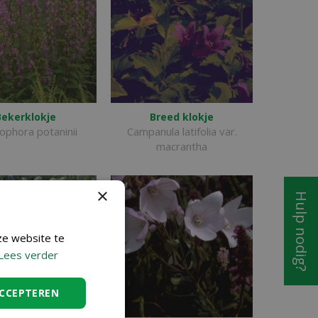
Bekerklokje
Breed klokje
phora potaninii
Campanula latifolia var.
macrantha
×
Hulp nodig?
ze website te
Lees verder
ACCEPTEREN