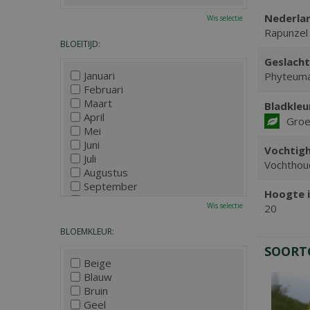
Nederla
Wis selectie
Rapunzel
BLOEITIJD:
Geslacht
Januari
Phyteum
Februari
Maart
Bladkleu
April
Gro
Mei
Juni
Vochtigh
Juli
Vochthou
Augustus
September
Hoogte i
Oktober
Wis selectie
20
November
December
BLOEMKLEUR:
SOORT
Beige
Blauw
Bruin
Geel