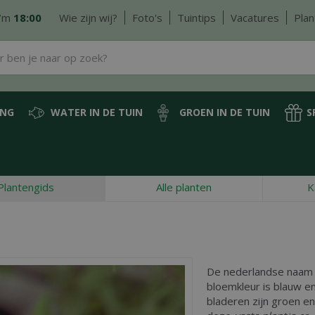
/m
18:00
Wie zijn wij?
Foto's
Tuintips
Vacatures
Plan
ING
WATER IN DE TUIN
GROEN IN DE TUIN
S
Plantengids
Alle planten
K
De nederlandse naam
bloemkleur is blauw en 
bladeren zijn groen 