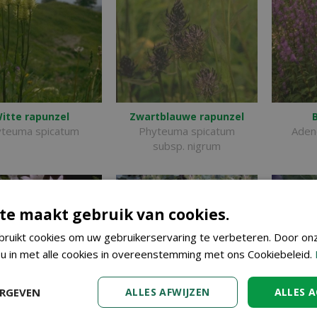
itte rapunzel
Zwartblauwe rapunzel
teuma spicatum
Phyteuma spicatum
Adeno
subsp. nigrum
te maakt gebruik van cookies.
ruikt cookies om uw gebruikerservaring te verbeteren. Door on
 u in met alle cookies in overeenstemming met ons Cookiebeleid.
ERGEVEN
ALLES AFWIJZEN
ALLES 