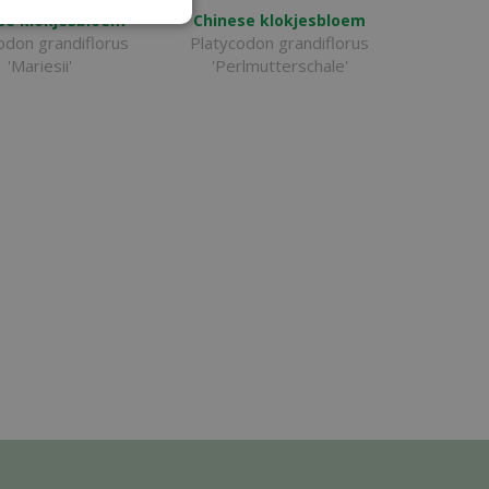
se klokjesbloem
Chinese klokjesbloem
odon grandiflorus
Platycodon grandiflorus
'Mariesii'
'Perlmutterschale'