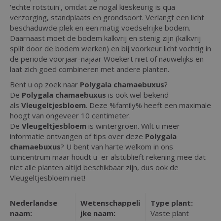
'echte rotstuin', omdat ze nogal kieskeurig is qua
verzorging, standplaats en grondsoort. Verlangt een licht
beschaduwde plek en een matig voedselrijke bodem.
Daarnaast moet de bodem kalkvrij en stenig zijn (kalkvrij
split door de bodem werken) en bij voorkeur licht vochtig in
de periode voorjaar-najaar Woekert niet of nauwelijks en
laat zich goed combineren met andere planten.
Bent u op zoek naar
Polygala chamaebuxus
?
De
Polygala chamaebuxus
is ook wel bekend
als
Vleugeltjesbloem
. Deze %family% heeft een maximale
hoogt van ongeveer 10 centimeter.
De
Vleugeltjesbloem
is wintergroen. Wilt u meer
informatie ontvangen of tips over deze
Polygala
chamaebuxus
? U bent van harte welkom in ons
tuincentrum maar houdt u er alstublieft rekening mee dat
niet alle planten altijd beschikbaar zijn, dus ook de
Vleugeltjesbloem niet!
Nederlandse
Wetenschappeli
Type plant:
naam:
jke naam:
Vaste plant