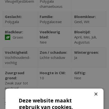
Vleugeltjesbloem
Polygala
chamaebuxus
Geslacht:
Familie:
Bloemkleur:
Polygala
Polygalaceae
Geel, Wit
Bladkleur:
Veelkleurig
Bloeitijd:
blad:
April, Mei, Juli,
Groen
Nee
Augustus
Vochtigheid:
Zon / schaduw:
Wintergroen:
Vochthoudend-
Lichte schaduw
Ja
vochtig
Zuurgraad
Hoogte in CM:
Giftig:
grond:
10
Nee
Zwak zuur tot
neutraal
×
Deze website maakt
SOORTGELIJKE PLANTEN
gebruik van cookies.