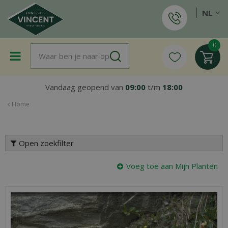
G
NL
a
n
a
a
r
c
o
Vandaag geopend van
09:00
t/m
18:00
n
t
Home
e
n
t
Open zoekfilter
Voeg toe aan Mijn Planten