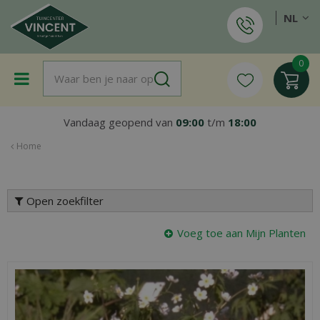
G
NL
a
n
a
a
r
c
o
Vandaag geopend van
09:00
t/m
18:00
n
t
Home
e
n
t
Open zoekfilter
Voeg toe aan Mijn Planten