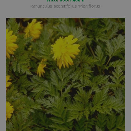
Ranunculus aconitifolius 'Pleniflorus'