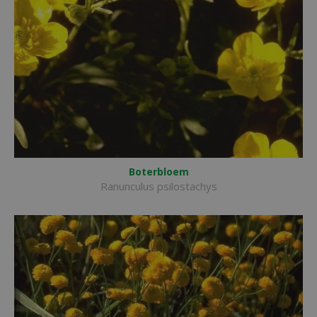
Boterbloem
Ranunculus psilostachys