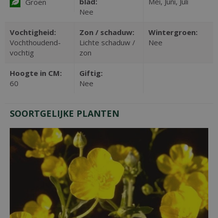
blad:
Mei, Juni, Juli
Groen
Nee
Vochtigheid:
Zon / schaduw:
Wintergroen:
Vochthoudend-
Lichte schaduw /
Nee
vochtig
zon
Hoogte in CM:
Giftig:
60
Nee
SOORTGELIJKE PLANTEN