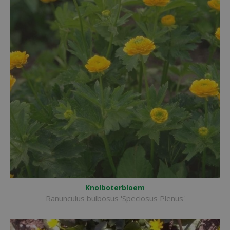
Knolboterbloem
Ranunculus bulbosus 'Speciosus Plenus'