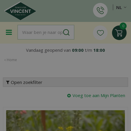
G
NL
a
n
a
a
r
c
o
Vandaag geopend van
09:00
t/m
18:00
n
t
Home
e
n
t
Open zoekfilter
Voeg toe aan Mijn Planten