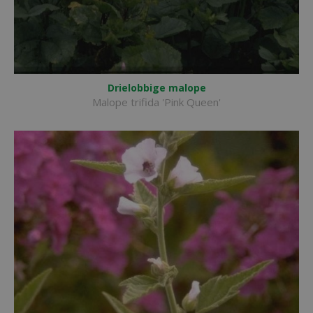
Drielobbige malope
Malope trifida 'Pink Queen'