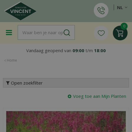
G
NL
a
n
a
a
r
c
o
Vandaag geopend van
09:00
t/m
18:00
n
t
Home
e
n
t
Open zoekfilter
Voeg toe aan Mijn Planten