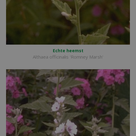
Echte heemst
Althaea officinalis 'Romney Marsh'