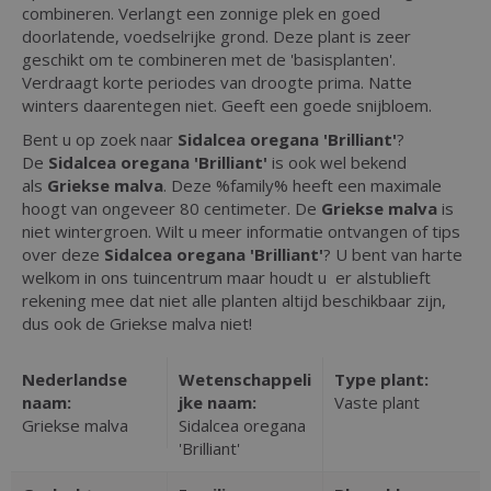
combineren. Verlangt een zonnige plek en goed
doorlatende, voedselrijke grond. Deze plant is zeer
geschikt om te combineren met de 'basisplanten'.
Verdraagt korte periodes van droogte prima. Natte
winters daarentegen niet. Geeft een goede snijbloem.
Bent u op zoek naar
Sidalcea oregana 'Brilliant'
?
De
Sidalcea oregana 'Brilliant'
is ook wel bekend
als
Griekse malva
. Deze %family% heeft een maximale
hoogt van ongeveer 80 centimeter. De
Griekse malva
is
niet wintergroen. Wilt u meer informatie ontvangen of tips
over deze
Sidalcea oregana 'Brilliant'
? U bent van harte
welkom in ons tuincentrum maar houdt u er alstublieft
rekening mee dat niet alle planten altijd beschikbaar zijn,
dus ook de Griekse malva niet!
Nederlandse
Wetenschappeli
Type plant:
naam:
jke naam:
Vaste plant
Griekse malva
Sidalcea oregana
'Brilliant'