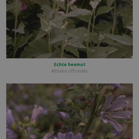
Echte heemst
Althaea officinalis