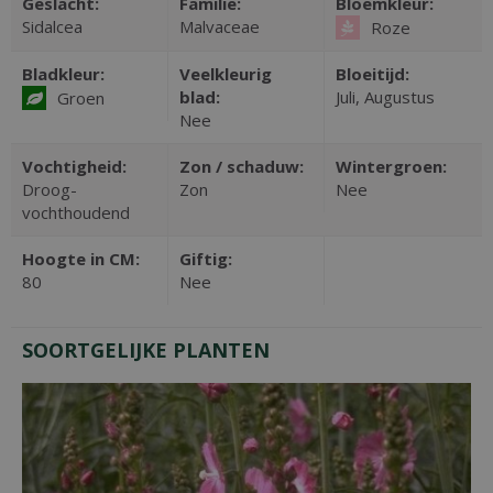
Geslacht:
Familie:
Bloemkleur:
Sidalcea
Malvaceae
Roze
Bladkleur:
Veelkleurig
Bloeitijd:
blad:
Juli, Augustus
Groen
Nee
Vochtigheid:
Zon / schaduw:
Wintergroen:
Droog-
Zon
Nee
vochthoudend
Hoogte in CM:
Giftig:
80
Nee
SOORTGELIJKE PLANTEN