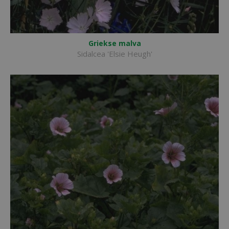
Griekse malva
Sidalcea 'Elsie Heugh'