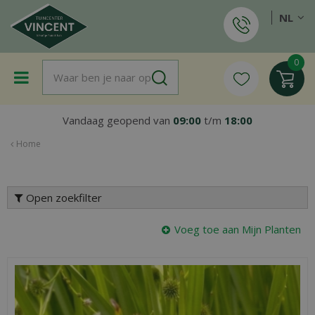
G
NL
a
n
a
a
r
c
o
Vandaag geopend van
09:00
t/m
18:00
n
t
Home
e
n
t
Open zoekfilter
Voeg toe aan Mijn Planten