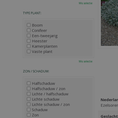
Wis selectie
TYPE PLANT:
Boom
Conifeer
Een-tweejarig
Heester
Kamerplanten
Vaste plant
Wis selectie
ZON / SCHADUW:
Halfschaduw
Halfschaduw / zon
Lichte / halfschaduw
Lichte schaduw
Nederla
Lichte schaduw / zon
Ezelsore
Schaduw
Zon
Geslacht