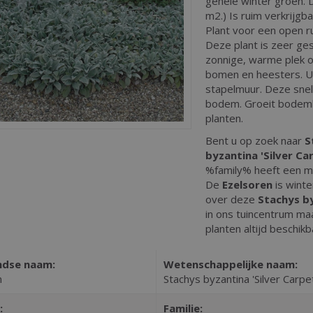
gehele winter groen. D
m2.) Is ruim verkrijgba
Plant voor een open r
Deze plant is zeer ges
zonnige, warme plek 
bomen en heesters. U 
stapelmuur. Deze snel
bodem. Groeit bodemb
planten.
Bent u op zoek naar
S
byzantina 'Silver Ca
%family% heeft een m
De
Ezelsoren
is wint
over deze
Stachys by
in ons tuincentrum maa
planten altijd beschikb
ndse naam:
Wetenschappelijke naam:
n
Stachys byzantina 'Silver Carpe
:
Familie: