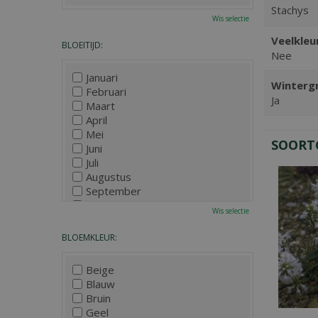
Stachys
Wis selectie
Veelkleu
BLOEITIJD:
Nee
Januari
Winterg
Februari
Ja
Maart
April
Mei
SOORT
Juni
Juli
Augustus
September
Oktober
Wis selectie
November
December
BLOEMKLEUR:
Beige
Blauw
Bruin
Geel