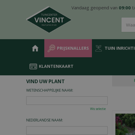
Ga
Vandaag geopend van
09:00
t
naar
content
PRIJSKNALLERS
TUIN INRICHT
KLANTENKAART
Home
Plantengids
VIND UW PLANT
WETENSCHAPPELIJKE NAAM:
Wis selectie
NEDERLANDSE NAAM: