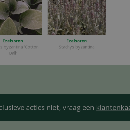
Ezelsoren
Ezelsoren
s byzantina 'Cotton
Stachys byzantina
Ball'
clusieve acties niet, vraag een
klantenka