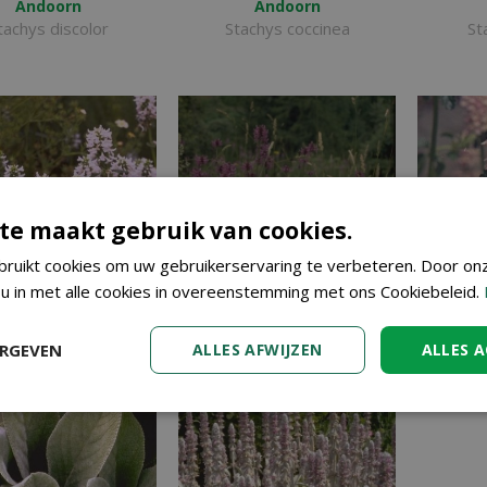
Andoorn
Andoorn
tachys discolor
Stachys coccinea
St
te maakt gebruik van cookies.
ruikt cookies om uw gebruikerservaring te verbeteren. Door on
 u in met alle cookies in overeenstemming met ons Cookiebeleid.
Betonie
Betonie
ERGEVEN
ALLES AFWIJZEN
ALLES 
ys officinalis 'Alba'
Stachys officinalis
Stachys