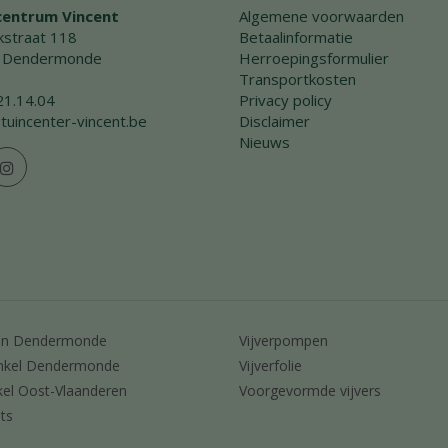
centrum Vincent
Algemene voorwaarden
straat 118
Betaalinformatie
 Dendermonde
Herroepingsformulier
Transportkosten
21.14.04
Privacy policy
tuincenter-vincent.be
Disclaimer
Nieuws
en Dendermonde
Vijverpompen
nkel Dendermonde
Vijverfolie
kel Oost-Vlaanderen
Voorgevormde vijvers
ts