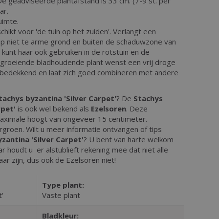
e geadviseerde plantafstand is 33 cm. (7-9 st. per
ar.
uimte.
chikt voor 'de tuin op het zuiden'. Verlangt een
op niet te arme grond en buiten de schaduwzone van
kunt haar ook gebruiken in de rotstuin en de
groeiende bladhoudende plant wenst een vrij droge
edekkend en laat zich goed combineren met andere
tachys byzantina 'Silver Carpet'
? De
Stachys
rpet'
is ook wel bekend als
Ezelsoren
. Deze
aximale hoogt van ongeveer 15 centimeter.
ergroen. Wilt u meer informatie ontvangen of tips
zantina 'Silver Carpet'
? U bent van harte welkom
r houdt u er alstublieft rekening mee dat niet alle
aar zijn, dus ook de Ezelsoren niet!
Type plant:
t'
Vaste plant
Bladkleur: