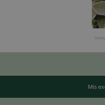
Stachy
Mis ex