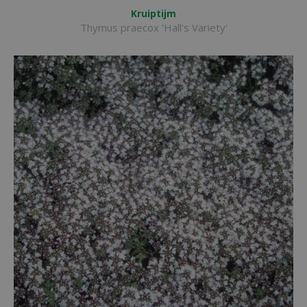
Kruiptijm
Thymus praecox 'Hall's Variety'