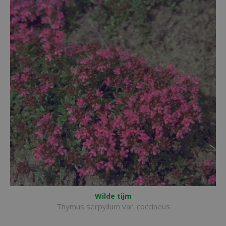
Wilde tijm
Thymus serpyllum var. coccineus