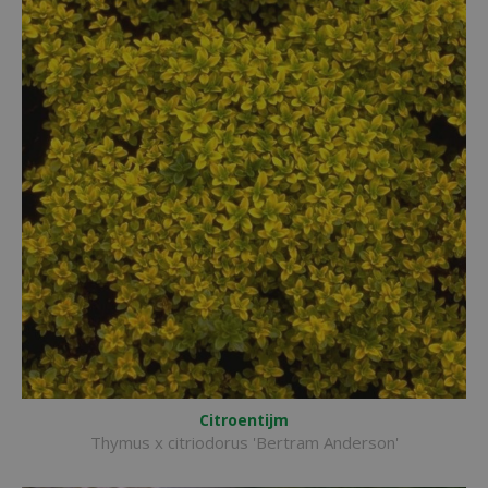
Citroentijm
Thymus x citriodorus 'Bertram Anderson'