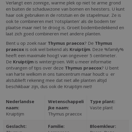
Verlangt een zonnige, warme plek op niet te arme grond
en buiten de schaduwzone van bomen en heesters. U kunt
haar ook gebruiken in de rotstuin en de stapelmuur. Ze is
ook te combineren met 'rotsplanten' als de bodem ter
plaatse maar niet te droog is. Groeit bodembedekkend en
laat zich goed combineren met andere planten.
Bent u op zoek naar
Thymus praecox
? De
Thymus
praecox
is ook wel bekend als
Kruiptijm
. Deze %family%
heeft een maximale hoogt van ongeveer 5 centimeter.
De
Kruiptijm
is wintergroen. Wilt u meer informatie
ontvangen of tips over deze
Thymus praecox
? U bent
van harte welkom in ons tuincentrum maar houdt u er
alstublieft rekening mee dat niet alle planten altijd
beschikbaar zijn, dus ook de Kruiptijm niet!
Nederlandse
Wetenschappeli
Type plant:
naam:
jke naam:
Vaste plant
Kruiptijm
Thymus praecox
Geslacht:
Familie:
Bloemkleur: