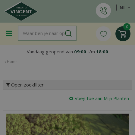
G
NL
a
n
a
a
r
c
o
Vandaag geopend van
09:00
t/m
18:00
n
t
Home
e
n
t
Open zoekfilter
Voeg toe aan Mijn Planten