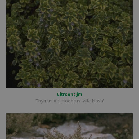
Citroentijm
Thymus x citriodorus 'Villa Nova'