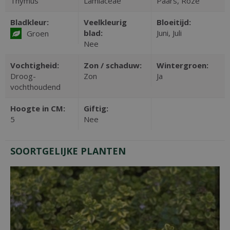
Thymus
Lamiaceae
Paars, Roze
Bladkleur:
Veelkleurig
Bloeitijd:
blad:
Juni, Juli
Groen
Nee
Vochtigheid:
Zon / schaduw:
Wintergroen:
Droog-
Zon
Ja
vochthoudend
Hoogte in CM:
Giftig:
5
Nee
SOORTGELIJKE PLANTEN