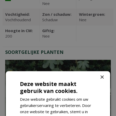
Nee
Vochtigheid:
Zon / schaduw:
Wintergroen:
Vochthoudend
Schaduw
Nee
Hoogte in CM:
Giftig:
200
Nee
SOORTGELIJKE PLANTEN
×
Deze website maakt
gebruik van cookies.
Deze website gebruikt cookies om uw
gebruikerservaring te verbeteren. Door
onze website te gebruiken, stemt u in