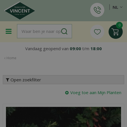
G
NL
a
n
a
a
r
c
o
Vandaag geopend van
09:00
t/m
18:00
n
t
Home
e
n
t
Open zoekfilter
Voeg toe aan Mijn Planten