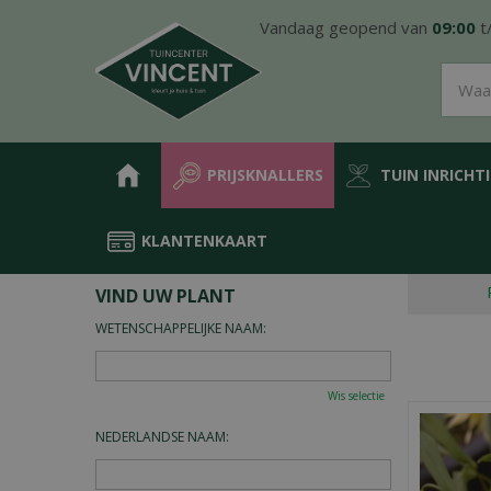
Ga
Vandaag geopend van
09:00
t
naar
content
PRIJSKNALLERS
TUIN INRICHT
KLANTENKAART
Home
Plantengids
VIND UW PLANT
WETENSCHAPPELIJKE NAAM:
Wis selectie
NEDERLANDSE NAAM: