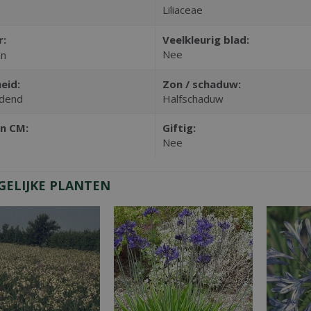
Liliaceae
r:
Veelkleurig blad:
Nee
en
eid:
Zon / schaduw:
dend
Halfschaduw
n CM:
Giftig:
Nee
GELIJKE PLANTEN