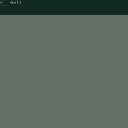
art
aan