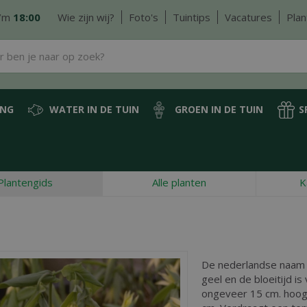
/m
18:00
Wie zijn wij?
Foto's
Tuintips
Vacatures
Plan
ING
WATER IN DE TUIN
GROEN IN DE TUIN
S
Plantengids
Alle planten
K
De nederlandse naam
geel en de bloeitijd is
ongeveer 15 cm. hoog