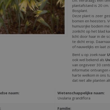
cm. Verdraagt een tem
plantafstand is 20 cm. 
Bosplant.
Deze plant is zeer ge
bomen en heesters. Ve
humusrijke bodem met 
zonlicht op het blad 
licht door haar in de
te dicht erop. Daarna
of nauwelijks en laat
Bent u op zoek naar
U
ook wel bekend als
Uv
van ongeveer 30 cent
informatie ontvangen 
harte welkom in ons t
dat niet alle planten al
ndse naam:
Wetenschappelijke naam:
Uvularia grandiflora
:
Familie: