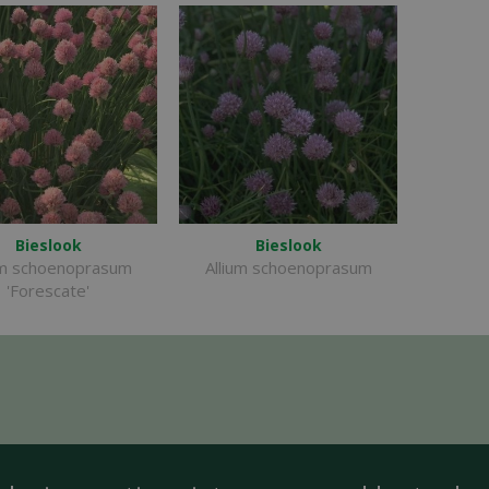
Bieslook
Bieslook
um schoenoprasum
Allium schoenoprasum
'Forescate'