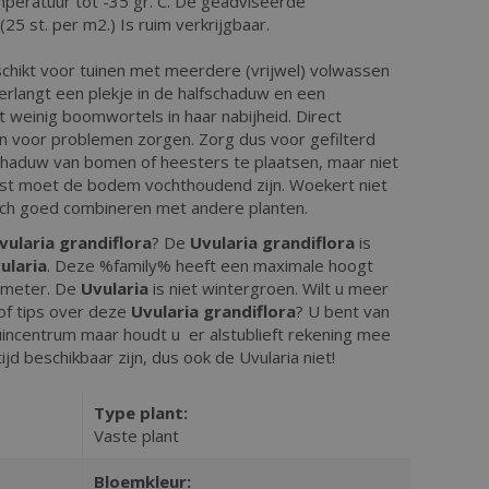
peratuur tot -35 gr. C. De geadviseerde
(25 st. per m2.) Is ruim verkrijgbaar.
schikt voor tuinen met meerdere (vrijwel) volwassen
rlangt een plekje in de halfschaduw en een
weinig boomwortels in haar nabijheid. Direct
kan voor problemen zorgen. Zorg dus voor gefilterd
 schaduw van bomen of heesters te plaatsen, maar niet
ast moet de bodem vochthoudend zijn. Woekert niet
 zich goed combineren met andere planten.
vularia grandiflora
? De
Uvularia grandiflora
is
ularia
. Deze %family% heeft een maximale hoogt
imeter. De
Uvularia
is niet wintergroen. Wilt u meer
of tips over deze
Uvularia grandiflora
? U bent van
uincentrum maar houdt u er alstublieft rekening mee
tijd beschikbaar zijn, dus ook de Uvularia niet!
Type plant:
Vaste plant
Bloemkleur: