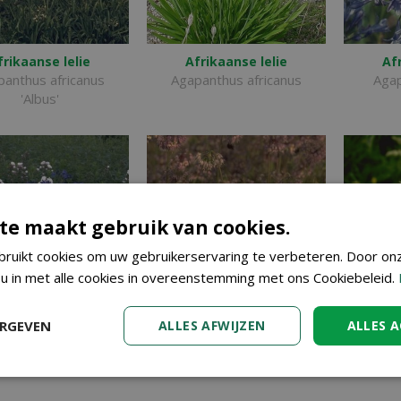
frikaanse lelie
Afrikaanse lelie
Af
panthus africanus
Agapanthus africanus
Agap
'Albus'
te maakt gebruik van cookies.
ruikt cookies om uw gebruikerservaring te verbeteren. Door on
 u in met alle cookies in overeenstemming met ons Cookiebeleid.
ERGEVEN
ALLES AFWIJZEN
ALLES 
frikaanse lelie
Amerikaanse look
nthus campanulatus
Allium cernuum
Asp