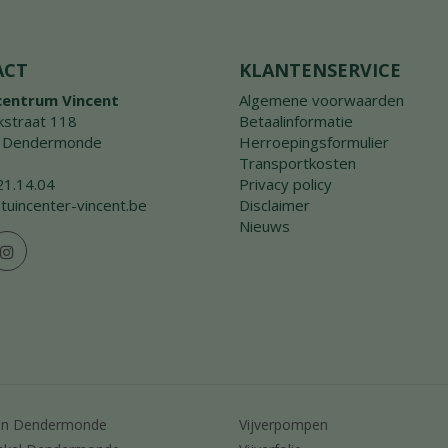
ACT
KLANTENSERVICE
centrum Vincent
Algemene voorwaarden
straat 118
Betaalinformatie
 Dendermonde
Herroepingsformulier
Transportkosten
21.14.04
Privacy policy
tuincenter-vincent.be
Disclaimer
Nieuws
en Dendermonde
Vijverpompen