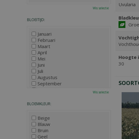
Uvularia
Wis selectie
Bladkleu
BLOEITIJD:
Gro
Januari
Vochtigh
Februari
Vochthou
Maart
April
Hoogte i
Mei
30
Juni
Juli
Augustus
SOORT
September
Oktober
Wis selectie
November
December
BLOEMKLEUR:
Beige
Blauw
Bruin
Geel