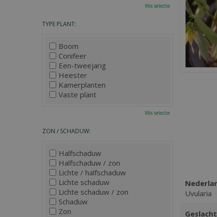
Wis selectie
TYPE PLANT:
Boom
Conifeer
Een-tweejarig
Heester
Kamerplanten
Vaste plant
Wis selectie
ZON / SCHADUW:
Halfschaduw
Halfschaduw / zon
Lichte / halfschaduw
Lichte schaduw
Nederla
Lichte schaduw / zon
Uvularia
Schaduw
Zon
Geslacht