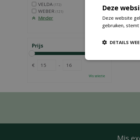
VELDA
(172)
Deze websi
WEBER
(121)
Deze website geb
Minder
gebruiken, stemt
Wis selectie
DETAILS WE
Prijs
€
-
Wis selectie
Mis ex