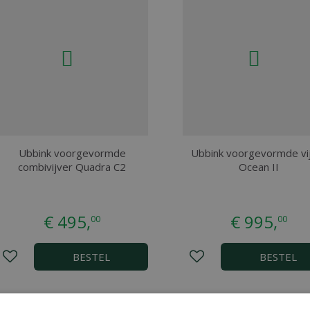
Ubbink voorgevormde
Ubbink voorgevormde vi
combivijver Quadra C2
Ocean II
€
495
,
€
995
,
00
00
BESTEL
BESTEL