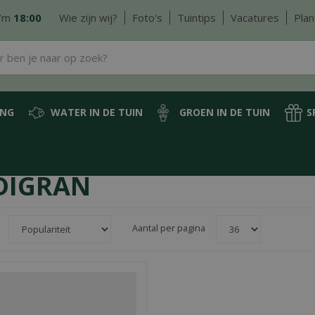
/m
18:00
Wie zijn wij?
Foto's
Tuintips
Vacatures
Plan
ING
WATER IN DE TUIN
GROEN IN DE TUIN
S
DIGRAN
Aantal per pagina