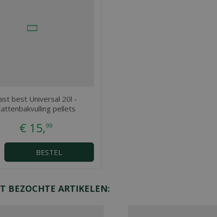
ast best Universal 20l -
attenbakvulling pellets
€
15
,
99
BESTEL
T BEZOCHTE ARTIKELEN: