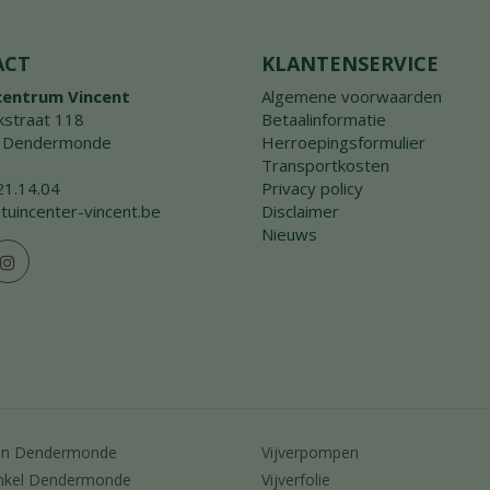
ACT
KLANTENSERVICE
centrum Vincent
Algemene voorwaarden
straat 118
Betaalinformatie
 Dendermonde
Herroepingsformulier
Transportkosten
21.14.04
Privacy policy
tuincenter-vincent.be
Disclaimer
Nieuws
en Dendermonde
Vijverpompen
nkel Dendermonde
Vijverfolie