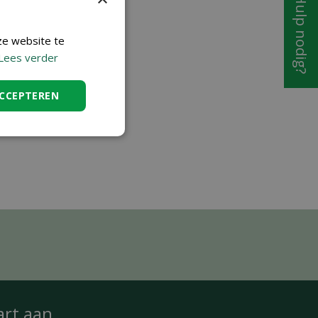
Hulp nodig?
ze website te
Lees verder
ACCEPTEREN
art
aan