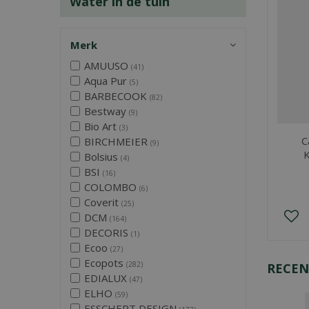
Water in de tuin
Merk
AMUUSO
(41)
Aqua Pur
(5)
BARBECOOK
(82)
Bestway
(9)
Bio Art
(3)
C
BIRCHMEIER
(9)
K
Bolsius
(4)
BSI
(16)
COLOMBO
(6)
Coverit
(25)
DCM
(164)
DECORIS
(1)
Ecoo
(27)
Ecopots
(282)
RECEN
EDIALUX
(47)
ELHO
(59)
ESSCHERT DESIGN