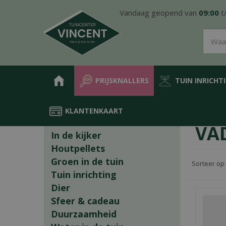
Ga
Vandaag geopend van
09:00
t
naar
content
PRIJSKNALLERS
TUIN INRICHT
KLANTENKAART
Home
Producten
VA
In de kijker
Houtpellets
Groen in de tuin
Sorteer op
Tuin inrichting
Dier
Sfeer & cadeau
Duurzaamheid