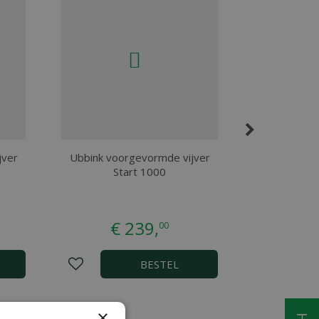
jver
Ubbink voorgevormde vijver
Vijver 4
Start 1000
€
239
,
€
3
00
BESTEL
×