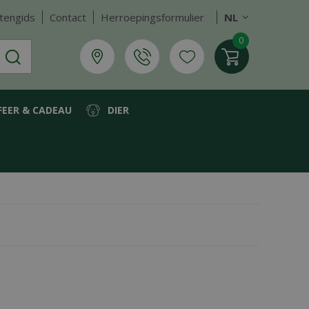
tengids
Contact
Herroepingsformulier
NL
FEER & CADEAU
DIER