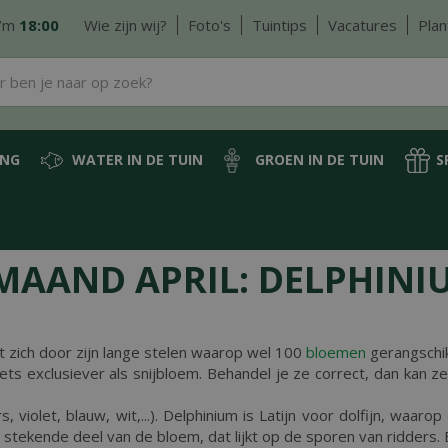
/m
18:00
Wie zijn wij?
Foto's
Tuintips
Vacatures
Plan
ING
WATER IN DE TUIN
GROEN IN DE TUIN
S
MAAND APRIL: DELPHINI
 zich door zijn lange stelen waarop wel 100
bloemen
gerangschik
iets exclusiever als snijbloem. Behandel je ze correct, dan kan z
rs, violet, blauw, wit,...). Delphinium is Latijn voor dolfijn, wa
stekende deel van de bloem, dat lijkt op de sporen van ridders. 