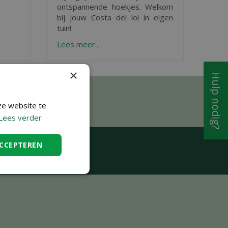
ontspannende hoekjes. Welkom
bij jouw Costa del lol in eigen
tuin!
Lees meer...
×
Hulp nodig?
ze website te
Lees verder
ACCEPTEREN
art
aan