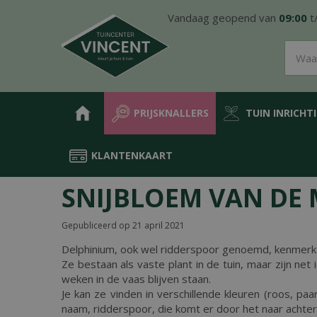
Ga
Vandaag geopend van
09:00
t
naar
content
PRIJSKNALLERS
TUIN INRICHT
KLANTENKAART
Home
Nieuws
Snijbloem van de maand april: Delphinium
SNIJBLOEM VAN DE 
Gepubliceerd op
21 april 2021
Delphinium, ook wel ridderspoor genoemd, kenmerkt
Ze bestaan als vaste plant in de tuin, maar zijn net 
weken in de vaas blijven staan.
Je kan ze vinden in verschillende kleuren (roos, paa
naam, ridderspoor, die komt er door het naar achter 