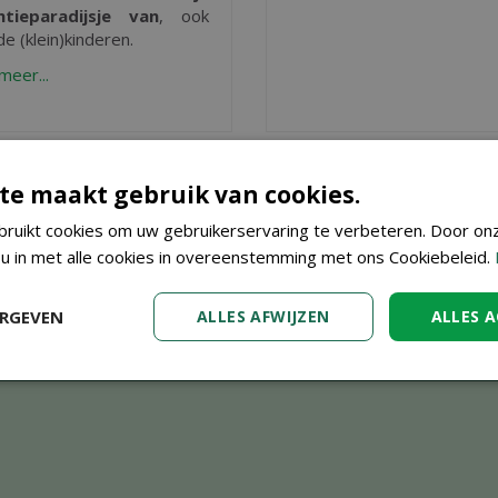
ntieparadijsje van
, ook
e (klein)kinderen.
meer...
te maakt gebruik van cookies.
ruikt cookies om uw gebruikerservaring te verbeteren. Door on
 u in met alle cookies in overeenstemming met ons Cookiebeleid.
ERGEVEN
ALLES AFWIJZEN
ALLES 
clusieve acties niet, vraag een
klantenka