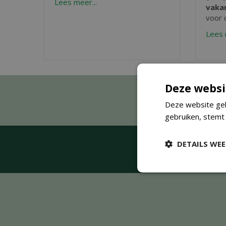
Lees meer...
vaka
voor d
Lees 
Deze websi
Deze website geb
gebruiken, stemt
DETAILS WE
Mis ex