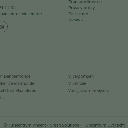
Transportkosten
21.14.04
Privacy policy
tuincenter-vincent.be
Disclaimer
Nieuws
en Dendermonde
Vijverpompen
nkel Dendermonde
Vijverfolie
kel Oost-Vlaanderen
Voorgevormde vijvers
ts
© Tuincentrum Vincent
Green Solutions
Tuincentrum Overzicht