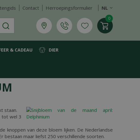
tengids
Contact
Herroepingsformulier
NL
FEER & CADEAU
DIER
UM
t staan.
e tot wel 3
arop de knoppen van deze bloem lijken. De Nederlandse
Er bestaan maar liefst 250 verschillende soorten.