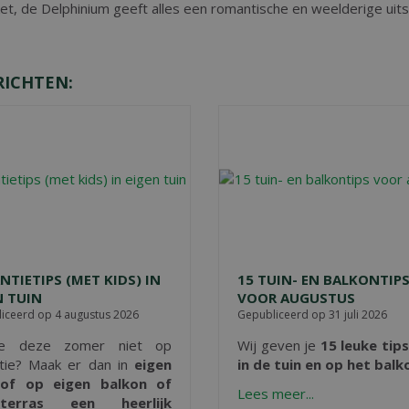
eket, de Delphinium geeft alles een romantische en weelderige uits
RICHTEN:
NTIETIPS (MET KIDS) IN
15 TUIN- EN BALKONTIP
N TUIN
VOOR AUGUSTUS
iceerd op
4 augustus 2026
Gepubliceerd op
31 juli 2026
e deze zomer niet op
Wij geven je
15 leuke tip
tie? Maak er dan in
eigen
in de tuin en op het balk
 of op eigen balkon of
Lees meer...
)terras een heerlijk