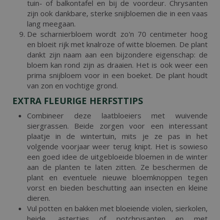
tuin- of balkontafel en bij de voordeur. Chrysanten
zijn ook dankbare, sterke snijbloemen die in een vaas
lang meegaan.
De scharnierbloem wordt zo'n 70 centimeter hoog
en bloeit rijk met knalroze of witte bloemen. De plant
dankt zijn naam aan een bijzondere eigenschap: de
bloem kan rond zijn as draaien. Het is ook weer een
prima snijbloem voor in een boeket. De plant houdt
van zon en vochtige grond.
EXTRA FLEURIGE HERFSTTIPS
Combineer deze laatbloeiers met wuivende
siergrassen. Beide zorgen voor een interessant
plaatje in de wintertuin, mits je ze pas in het
volgende voorjaar weer terug knipt. Het is sowieso
een goed idee de uitgebloeide bloemen in de winter
aan de planten te laten zitten. Ze beschermen de
plant en eventuele nieuwe bloemknoppen tegen
vorst en bieden beschutting aan insecten en kleine
dieren.
Vul potten en bakken met bloeiende violen, sierkolen,
heide, astertjes of potchrysanten en met