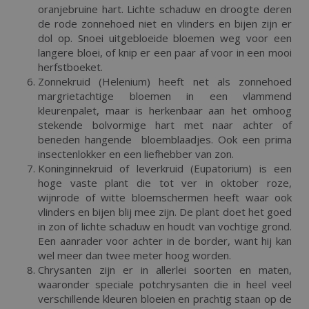
oranjebruine hart. Lichte schaduw en droogte deren
de rode zonnehoed niet en vlinders en bijen zijn er
dol op. Snoei uitgebloeide bloemen weg voor een
langere bloei, of knip er een paar af voor in een mooi
herfstboeket.
Zonnekruid (Helenium) heeft net als zonnehoed
margrietachtige bloemen in een vlammend
kleurenpalet, maar is herkenbaar aan het omhoog
stekende bolvormige hart met naar achter of
beneden hangende bloemblaadjes. Ook een prima
insectenlokker en een liefhebber van zon.
Koninginnekruid of leverkruid (Eupatorium) is een
hoge vaste plant die tot ver in oktober roze,
wijnrode of witte bloemschermen heeft waar ook
vlinders en bijen blij mee zijn. De plant doet het goed
in zon of lichte schaduw en houdt van vochtige grond.
Een aanrader voor achter in de border, want hij kan
wel meer dan twee meter hoog worden.
Chrysanten zijn er in allerlei soorten en maten,
waaronder speciale potchrysanten die in heel veel
verschillende kleuren bloeien en prachtig staan op de