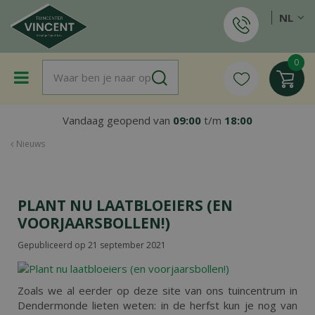
G
NL
a
n
a
a
r
c
o
Vandaag geopend van
09:00
t/m
18:00
n
t
Nieuws
e
n
t
PLANT NU LAATBLOEIERS (EN
VOORJAARSBOLLEN!)
Gepubliceerd op
21 september 2021
Zoals we al eerder op deze site van ons tuincentrum in
Dendermonde lieten weten: in de herfst kun je nog van