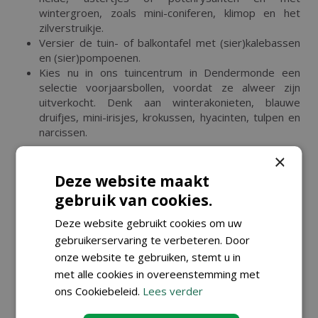
wintergroen, zoals mini-coniferen, klimop en het
zilverstruikje.
Versier de tuin- of balkontafel met (sier)kalebassen
en (sier)pompoenen.
Kies nu in ons tuincentrum in Dendermonde een
selectie voorjaarsbollen, voordat ze alweer zijn
uitverkocht. Denk aan winterakonieten, blauwe
druifjes, mini-irisjes, krokussen, hyacinten, tulpen en
narcissen.
Houd onze site in de gaten voor meer tips en inspiratie
×
voor een fleurig najaar en een dito voorjaar!
Deze website maakt
gebruik van cookies.
Deze website gebruikt cookies om uw
KIJK OOK EENS NAAR DE VOLGENDE
BERICHTEN:
gebruikerservaring te verbeteren. Door
onze website te gebruiken, stemt u in
met alle cookies in overeenstemming met
ons Cookiebeleid.
Lees verder