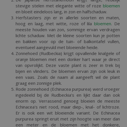
stevige stelen met elegante witte of roze
bloemen
en bloeit eindeloos lang, in zon en halfschaduw.
Herfstasters zijn er in allerlei soorten en maten,
hoog en laag, met witte, roze of lila
bloemen
. De
meeste houden van zon, sommige ervan verdragen
lichte schaduw. Met de kleine soorten kun je potten
en bakken voor op de tuin- of balkontafel vullen,
eventueel aangevuld met bloeiende heide.
Zonnehoed (Rudbeckia) krijgt opvallende knalgele of
oranje bloemen met een donker hart waar je direct
van opvrolijkt. Deze vaste plant is zeer in trek bij
bijen en vlinders. De bloemen ervan zijn ook leuk in
een vaas. Zoals de naam al aangeeft wil de plant
graag een zonnige plek.
Rode zonnehoed (Echinacea purpurea) werd vroeger
ingedeeld bij de Rudbeckia’s en lijkt daar dan ook
enorm op. Verrassend genoeg bloeien de meeste
Echinacea's niet rood, maar diep-, knal- of lichtroze.
Er is ook een wit bloeiende variant. De Echinacea
purpurea springt eruit met zijn hoogte van meer dan
een meter en de bloemen met het donkere,