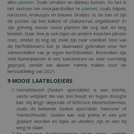
alles
planten
. Zoals struiken en (kleine) bomen. En het is
hët seizoen om voorjaarsbollen te
planten
, zoals tulpen,
narcissen, krokusjes en blauwe druifjes. Is de tuin of zijn
de potten op het balkon of (dak)terras uitgebloeid? Er
zijn genoeg mooie vaste planten die nog laat en lang
bloeien. Daar doe je ook bijen en andere insecten plezier
mee, omdat zij nog op zoek zijn naar voedsel. Veel van
de herfstbloeiers kun je daarnaast gebruiken voor het
samenstellen van je eigen herfstboeket. Bovendien zijn
veel buitenplanten in ons tuincentrum nu zeer voordelig
geprijsd, omdat we alweer ruimte maken voor de
kerstafdeling van 2021.
9 MOOIE LAATBLOEIERS
Hemelsleutel (Sedum spectabile) is een sterke,
vaste vetplant die van zon houdt en tegen droogte
kan. Hij krijgt dieprode of lichtroze bloemschermen,
zoals de bekende Sedum spectabile ‘Matrone’ of
‘Herbstfreude’. Sedum kan ook prima in een pot
geplant worden en bijen en vlinders zijn er niet bij
weg te slaan.
De Japanse herfstanemoon krijgt lange, redelijk