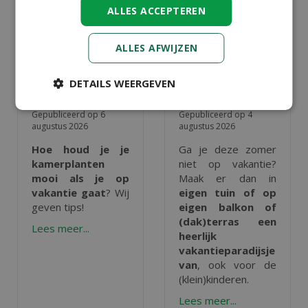
ALLES ACCEPTEREN
ALLES AFWIJZEN
VAKANTIETIPS
VAKANTIETIPS
DETAILS WEERGEVEN
VOOR JE
(MET KIDS) IN
KAMERPLANTEN
EIGEN TUIN
Gepubliceerd op
6
Gepubliceerd op
4
augustus 2026
augustus 2026
Hoe houd je je
Ga je deze zomer
kamerplanten
niet op vakantie?
mooi als je op
Maak er dan in
vakantie gaat
? Wij
eigen tuin of op
geven tips!
eigen balkon of
(dak)terras een
Lees meer...
heerlijk
vakantieparadijsje
van
, ook voor de
(klein)kinderen.
Lees meer...