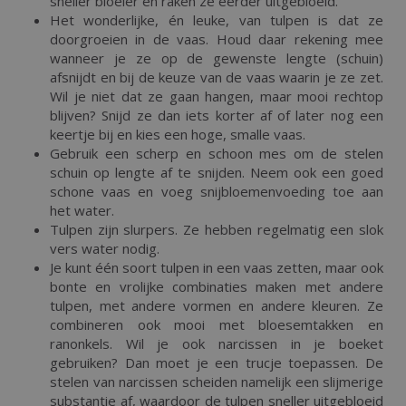
sneller bloeier en raken ze eerder uitgebloeid.
Het wonderlijke, én leuke, van tulpen is dat ze
doorgroeien in de vaas. Houd daar rekening mee
wanneer je ze op de gewenste lengte (schuin)
afsnijdt en bij de keuze van de vaas waarin je ze zet.
Wil je niet dat ze gaan hangen, maar mooi rechtop
blijven? Snijd ze dan iets korter af of later nog een
keertje bij en kies een hoge, smalle vaas.
Gebruik een scherp en schoon mes om de stelen
schuin op lengte af te snijden. Neem ook een goed
schone vaas en voeg snijbloemenvoeding toe aan
het water.
Tulpen zijn slurpers. Ze hebben regelmatig een slok
vers water nodig.
Je kunt één soort tulpen in een vaas zetten, maar ook
bonte en vrolijke combinaties maken met andere
tulpen, met andere vormen en andere kleuren. Ze
combineren ook mooi met bloesemtakken en
ranonkels. Wil je ook narcissen in je boeket
gebruiken? Dan moet je een trucje toepassen. De
stelen van narcissen scheiden namelijk een slijmerige
substantie af, waardoor de tulpen sneller uitgebloeid