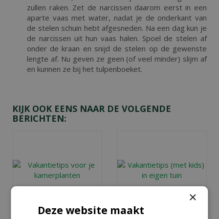
zullen raken. Zet de narcissen daarom eerst in een
aparte vaas met water, nadat je de onderkant van
de stelen schuin hebt afgesneden. Na een dag kun je
de narcissen uit hun vaas halen. Spoel de stelen af
onder de kraan en snijd de stelen op de gewenste
lengte af. Nu geven ze geen (of veel minder) slijm af
en kunnen ze bij het tulpenboeket.
KIJK OOK EENS NAAR DE VOLGENDE
BERICHTEN:
×
Deze website maakt