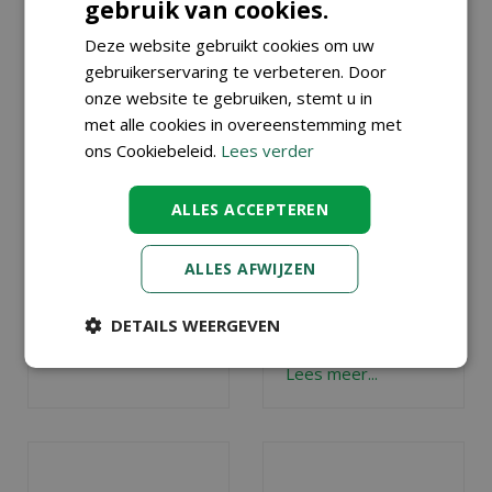
gebruik van cookies.
VAKANTIETIPS
VAKANTIETIPS
VOOR JE
(MET KIDS) IN
Deze website gebruikt cookies om uw
KAMERPLANTEN
EIGEN TUIN
gebruikerservaring te verbeteren. Door
Gepubliceerd op
6
Gepubliceerd op
4
augustus 2026
augustus 2026
onze website te gebruiken, stemt u in
met alle cookies in overeenstemming met
Hoe houd je je
Ga je deze zomer
ons Cookiebeleid.
Lees verder
kamerplanten
niet op vakantie?
mooi als je op
Maak er dan in
vakantie gaat
? Wij
eigen tuin of op
ALLES ACCEPTEREN
geven tips!
eigen balkon of
(dak)terras een
Lees meer...
ALLES AFWIJZEN
heerlijk
vakantieparadijsje
van
, ook voor de
DETAILS WEERGEVEN
(klein)kinderen.
Lees meer...