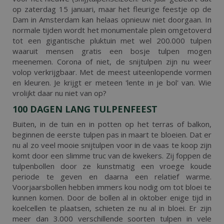
op zaterdag 15 januari, maar het fleurige feestje op de
Dam in Amsterdam kan helaas opnieuw niet doorgaan. In
normale tijden wordt het monumentale plein omgetoverd
tot een gigantische pluktuin met wel 200.000 tulpen
waaruit mensen gratis een bosje tulpen mogen
meenemen. Corona of niet, de snijtulpen zijn nu weer
volop verkrijgbaar. Met de meest uiteenlopende vormen
en kleuren. Je krijgt er meteen 'lente in je bol' van. Wie
vrolijkt daar nu niet van op?
100 DAGEN LANG TULPENFEEST
Buiten, in de tuin en in potten op het terras of balkon,
beginnen de eerste tulpen pas in maart te bloeien. Dat er
nu al zo veel mooie snijtulpen voor in de vaas te koop zijn
komt door een slimme truc van de kwekers. Zij foppen de
tulpenbollen door ze kunstmatig een vroege koude
periode te geven en daarna een relatief warme.
Voorjaarsbollen hebben immers kou nodig om tot bloei te
kunnen komen. Door de bollen al in oktober enige tijd in
koelcellen te plaatsen, schieten ze nu al in bloei. Er zijn
meer dan 3.000 verschillende soorten tulpen in vele