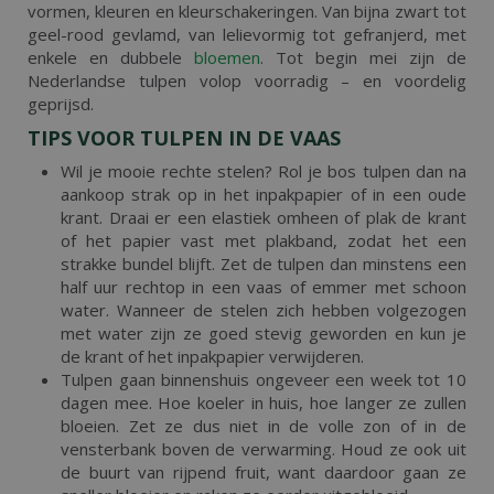
vormen, kleuren en kleurschakeringen. Van bijna zwart tot
geel-rood gevlamd, van lelievormig tot gefranjerd, met
enkele en dubbele
bloemen
. Tot begin mei zijn de
Nederlandse tulpen volop voorradig – en voordelig
geprijsd.
TIPS VOOR TULPEN IN DE VAAS
Wil je mooie rechte stelen? Rol je bos tulpen dan na
aankoop strak op in het inpakpapier of in een oude
krant. Draai er een elastiek omheen of plak de krant
of het papier vast met plakband, zodat het een
strakke bundel blijft. Zet de tulpen dan minstens een
half uur rechtop in een vaas of emmer met schoon
water. Wanneer de stelen zich hebben volgezogen
met water zijn ze goed stevig geworden en kun je
de krant of het inpakpapier verwijderen.
Tulpen gaan binnenshuis ongeveer een week tot 10
dagen mee. Hoe koeler in huis, hoe langer ze zullen
bloeien. Zet ze dus niet in de volle zon of in de
vensterbank boven de verwarming. Houd ze ook uit
de buurt van rijpend fruit, want daardoor gaan ze