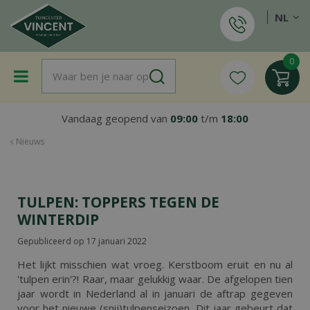
G
NL
a
n
a
a
r
c
o
Vandaag geopend van
09:00
t/m
18:00
n
t
Nieuws
e
n
t
TULPEN: TOPPERS TEGEN DE
WINTERDIP
Gepubliceerd op
17 januari 2022
Het lijkt misschien wat vroeg. Kerstboom eruit en nu al
'tulpen erin'?! Raar, maar gelukkig waar. De afgelopen tien
jaar wordt in Nederland al in januari de aftrap gegeven
voor het nieuwe (snij)tulpenseizoen. Dit jaar gebeurt dat