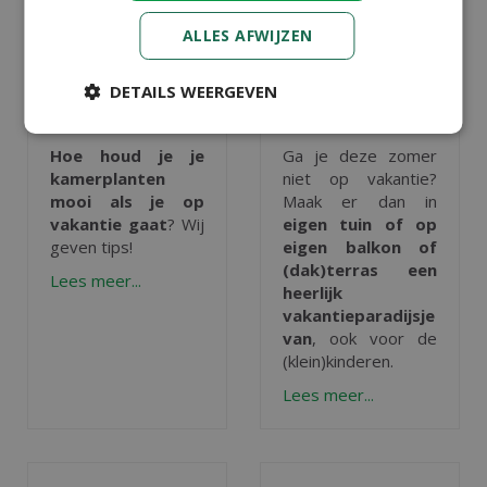
ALLES AFWIJZEN
VAKANTIETIPS
VAKANTIETIPS
VOOR JE
(MET KIDS) IN
KAMERPLANTEN
EIGEN TUIN
DETAILS WEERGEVEN
Gepubliceerd op
6
Gepubliceerd op
4
augustus 2026
augustus 2026
Hoe houd je je
Ga je deze zomer
kamerplanten
niet op vakantie?
mooi als je op
Maak er dan in
vakantie gaat
? Wij
eigen tuin of op
geven tips!
eigen balkon of
(dak)terras een
Lees meer...
heerlijk
vakantieparadijsje
van
, ook voor de
(klein)kinderen.
Lees meer...