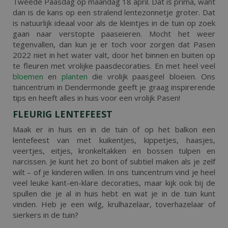
Tweede Paasdag op maandag 18 april. Dat is prima, want
dan is de kans op een stralend lentezonnetje groter. Dat
is natuurlijk ideaal voor als de kleintjes in de tuin op zoek
gaan naar verstopte paaseieren. Mocht het weer
tegenvallen, dan kun je er toch voor zorgen dat Pasen
2022 niet in het water valt, door het binnen en buiten op
te fleuren met vrolijke paasdecoraties. En met heel veel
bloemen
en
planten
die vrolijk paasgeel bloeien. Ons
tuincentrum in Dendermonde geeft je graag inspirerende
tips en heeft alles in huis voor een vrolijk Pasen!
FLEURIG LENTEFEEST
Maak er in huis en in de tuin of op het balkon een
lentefeest van met kuikentjes, kippetjes, haasjes,
veertjes, eitjes, kronkeltakken en bossen tulpen en
narcissen. Je kunt het zo bont of subtiel maken als je zelf
wilt – of je kinderen willen. In ons tuincentrum vind je heel
veel leuke kant-en-klare decoraties, maar kijk ook bij de
spullen die je al in huis hebt en wat je in de tuin kunt
vinden. Heb je een wilg, krulhazelaar, toverhazelaar of
sierkers in de tuin?