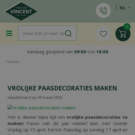
G
NL
a
n
a
a
r
c
o
Vandaag geopend van
09:00
t/m
18:00
n
t
Nieuws
e
n
t
VROLIJKE PAASDECORATIES MAKEN
Gepubliceerd op
30 maart 2022
Het is alweer bijna tijd om
vrolijke paasdecoraties te
maken
! Pasen valt dit jaar relatief laat, met Goede
Vrijdag op 15 april, Eerste Paasdag op zondag 17 april en