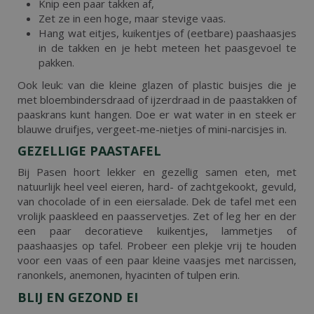
Knip een paar takken af,
Zet ze in een hoge, maar stevige vaas.
Hang wat eitjes, kuikentjes of (eetbare) paashaasjes
in de takken en je hebt meteen het paasgevoel te
pakken.
Ook leuk: van die kleine glazen of plastic buisjes die je
met bloembindersdraad of ijzerdraad in de paastakken of
paaskrans kunt hangen. Doe er wat water in en steek er
blauwe druifjes, vergeet-me-nietjes of mini-narcisjes in.
GEZELLIGE PAASTAFEL
Bij Pasen hoort lekker en gezellig samen eten, met
natuurlijk heel veel eieren, hard- of zachtgekookt, gevuld,
van chocolade of in een eiersalade. Dek de tafel met een
vrolijk paaskleed en paasservetjes. Zet of leg her en der
een paar decoratieve kuikentjes, lammetjes of
paashaasjes op tafel. Probeer een plekje vrij te houden
voor een vaas of een paar kleine vaasjes met narcissen,
ranonkels, anemonen, hyacinten of tulpen erin.
BLIJ EN GEZOND EI