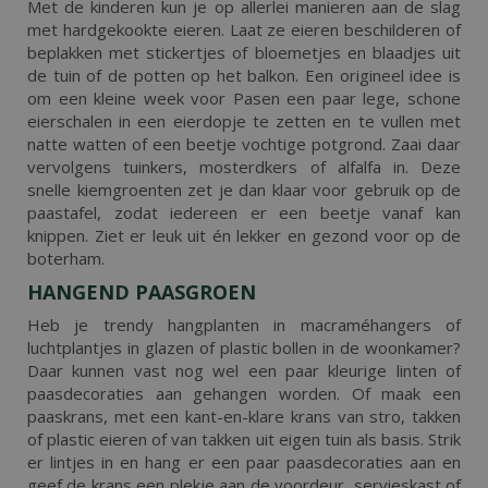
Met de kinderen kun je op allerlei manieren aan de slag
met hardgekookte eieren. Laat ze eieren beschilderen of
beplakken met stickertjes of bloemetjes en blaadjes uit
de tuin of de potten op het balkon. Een origineel idee is
om een kleine week voor Pasen een paar lege, schone
eierschalen in een eierdopje te zetten en te vullen met
natte watten of een beetje vochtige potgrond. Zaai daar
vervolgens tuinkers, mosterdkers of alfalfa in. Deze
snelle kiemgroenten zet je dan klaar voor gebruik op de
paastafel, zodat iedereen er een beetje vanaf kan
knippen. Ziet er leuk uit én lekker en gezond voor op de
boterham.
HANGEND PAASGROEN
Heb je trendy hangplanten in macraméhangers of
luchtplantjes in glazen of plastic bollen in de woonkamer?
Daar kunnen vast nog wel een paar kleurige linten of
paasdecoraties aan gehangen worden. Of maak een
paaskrans, met een kant-en-klare krans van stro, takken
of plastic eieren of van takken uit eigen tuin als basis. Strik
er lintjes in en hang er een paar paasdecoraties aan en
geef de krans een plekje aan de voordeur, servieskast of