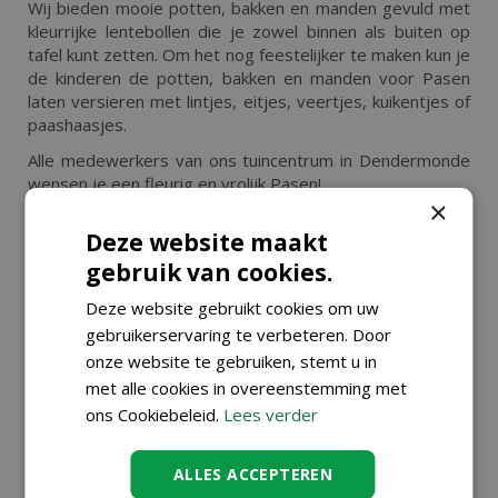
Wij bieden mooie potten, bakken en manden gevuld met
kleurrijke lentebollen die je zowel binnen als buiten op
tafel kunt zetten. Om het nog feestelijker te maken kun je
de kinderen de potten, bakken en manden voor Pasen
laten versieren met lintjes, eitjes, veertjes, kuikentjes of
paashaasjes.
Alle medewerkers van ons tuincentrum in Dendermonde
wensen je een fleurig en vrolijk Pasen!
×
Deze website maakt
gebruik van cookies.
KIJK OOK EENS NAAR DE VOLGENDE
BERICHTEN:
Deze website gebruikt cookies om uw
gebruikerservaring te verbeteren. Door
onze website te gebruiken, stemt u in
met alle cookies in overeenstemming met
ons Cookiebeleid.
Lees verder
ALLES ACCEPTEREN