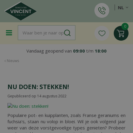
G
NL
a
n
a
a
r
c
o
Vandaag geopend van
09:00
t/m
18:00
n
t
Nieuws
e
n
t
NU DOEN: STEKKEN!
Gepubliceerd op
14 augustus 2022
Populaire pot- en kuipplanten, zoals Franse geraniums en
fuchsia's, staan nu volop in bloei. Wil je ook volgend jaar
weer van deze vorstgevoelige types genieten? Probeer