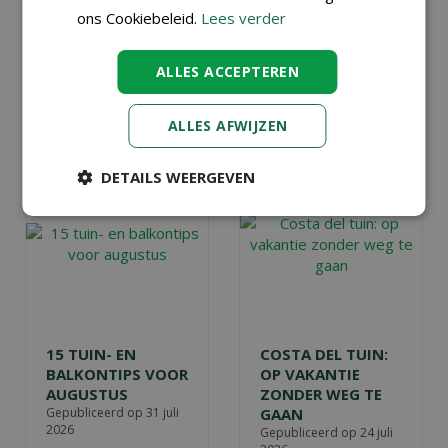
heerlijk
ons Cookiebeleid.
Lees verder
vakantieparadijsje
van
, ook voor de
(klein)kinderen.
ALLES ACCEPTEREN
Lees meer...
ALLES AFWIJZEN
DETAILS WEERGEVEN
15 TUIN- EN
COSTA DEL TUIN:
BALKONTIPS VOOR
OP VAKANTIE
AUGUSTUS
ZONDER WEG TE
Gepubliceerd op
31 juli
GAAN
2026
Gepubliceerd op
24 juli