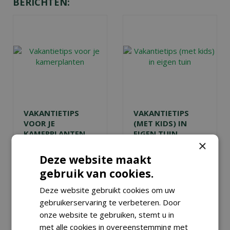
BERICHTEN:
VAKANTIETIPS
VAKANTIETIPS
VOOR JE
(MET KIDS) IN
KAMERPLANTEN
EIGEN TUIN
×
Gepubliceerd op
6
Gepubliceerd op
4
augustus 2026
augustus 2026
Deze website maakt
Hoe houd je je
Ga je deze zomer
gebruik van cookies.
kamerplanten
niet op vakantie?
Deze website gebruikt cookies om uw
mooi als je op
Maak er dan in
vakantie gaat
? Wij
eigen tuin of op
gebruikerservaring te verbeteren. Door
geven tips!
eigen balkon of
onze website te gebruiken, stemt u in
(dak)terras een
met alle cookies in overeenstemming met
Lees meer...