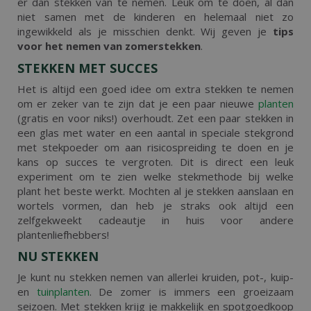
er dan stekken van te nemen. Leuk om te doen, al dan
niet samen met de kinderen en helemaal niet zo
ingewikkeld als je misschien denkt. Wij geven je
tips
voor het nemen van zomerstekken
.
STEKKEN MET SUCCES
Het is altijd een goed idee om extra stekken te nemen
om er zeker van te zijn dat je een paar nieuwe
planten
(gratis en voor niks!) overhoudt. Zet een paar stekken in
een glas met water en een aantal in speciale stekgrond
met stekpoeder om aan risicospreiding te doen en je
kans op succes te vergroten. Dit is direct een leuk
experiment om te zien welke stekmethode bij welke
plant het beste werkt. Mochten al je stekken aanslaan en
wortels vormen, dan heb je straks ook altijd een
zelfgekweekt cadeautje in huis voor andere
plantenliefhebbers!
NU STEKKEN
Je kunt nu stekken nemen van allerlei kruiden, pot-, kuip-
en
tuinplanten
. De zomer is immers een groeizaam
seizoen. Met stekken krijg je makkelijk en spotgoedkoop