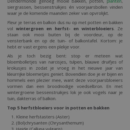
Dendermonde genoeg mooie bakken, potten,
planten
,
siergrassen, bessenstruikjes én voorjaarsbollen vinden
waar je de komende maanden zeker van opvrolijkt.
Fleur je terras en balkon dus nu op met potten en bakken
vol
wintergroen en herfst- en winterbloeiers
. Ze
staan ook mooi buiten bij de voordeur, op de
vensterbank en op de tuin- of balkontafel. Kortom: je
hebt er vast ergens een plekje voor.
Als je toch bezig bent: stop er meteen wat
bloembolletjes van narcisjes, tulpen, blauwe druifjes of
krokusjes in zodat je vroeg in het nieuwe jaar van
kleurrijke bloemetjes geniet. Bovendien doe je er bijen en
hommels een plezier mee, want deze voorjaarsbloeiers
vormen dan een broodnodige voedselbron. En met
wintergroene bessenstruikjes lok je ook vogels naar je
tuin, dakterras of balkon.
Top 5 herfstbloeiers voor in potten en bakken
Kleine herfstasters (Aster)
(Bol)chrysanten (Chrysanthemum)
Heide (Calluna vulgaris)