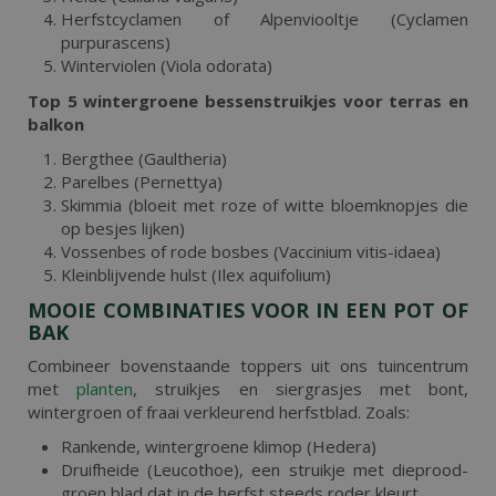
Herfstcyclamen of Alpenviooltje (Cyclamen
purpurascens)
Winterviolen (Viola odorata)
Top 5 wintergroene bessenstruikjes voor terras en
balkon
Bergthee (Gaultheria)
Parelbes (Pernettya)
Skimmia (bloeit met roze of witte bloemknopjes die
op besjes lijken)
Vossenbes of rode bosbes (Vaccinium vitis-idaea)
Kleinblijvende hulst (Ilex aquifolium)
MOOIE COMBINATIES VOOR IN EEN POT OF
BAK
Combineer bovenstaande toppers uit ons tuincentrum
met
planten
, struikjes en siergrasjes met bont,
wintergroen of fraai verkleurend herfstblad. Zoals:
Rankende, wintergroene klimop (Hedera)
Druifheide (Leucothoe), een struikje met dieprood-
groen blad dat in de herfst steeds roder kleurt