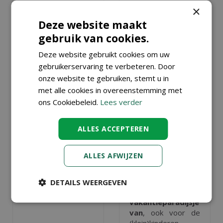
×
Deze website maakt
gebruik van cookies.
Deze website gebruikt cookies om uw
gebruikerservaring te verbeteren. Door
VAKANTIETIPS
VAKANTIETIPS
onze website te gebruiken, stemt u in
VOOR JE
(MET KIDS) IN
met alle cookies in overeenstemming met
KAMERPLANTEN
EIGEN TUIN
ons Cookiebeleid.
Lees verder
Gepubliceerd op
6
Gepubliceerd op
4
augustus 2026
augustus 2026
ALLES ACCEPTEREN
Hoe houd je je
Ga je deze zomer
kamerplanten
niet op vakantie?
mooi als je op
Maak er dan in
ALLES AFWIJZEN
vakantie gaat
? Wij
eigen tuin of op
geven tips!
eigen balkon of
(dak)terras een
DETAILS WEERGEVEN
Lees meer...
heerlijk
vakantieparadijsje
van
, ook voor de