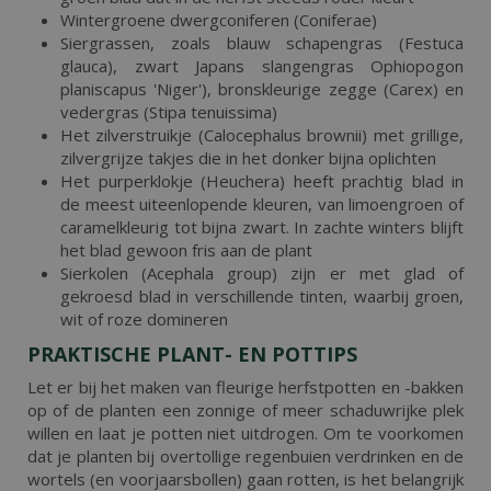
Wintergroene dwergconiferen (Coniferae)
Siergrassen, zoals blauw schapengras (Festuca
glauca), zwart Japans slangengras Ophiopogon
planiscapus 'Niger'), bronskleurige zegge (Carex) en
vedergras (Stipa tenuissima)
Het zilverstruikje (Calocephalus brownii) met grillige,
zilvergrijze takjes die in het donker bijna oplichten
Het purperklokje (Heuchera) heeft prachtig blad in
de meest uiteenlopende kleuren, van limoengroen of
caramelkleurig tot bijna zwart. In zachte winters blijft
het blad gewoon fris aan de plant
Sierkolen (Acephala group) zijn er met glad of
gekroesd blad in verschillende tinten, waarbij groen,
wit of roze domineren
PRAKTISCHE PLANT- EN POTTIPS
Let er bij het maken van fleurige herfstpotten en -bakken
op of de planten een zonnige of meer schaduwrijke plek
willen en laat je potten niet uitdrogen. Om te voorkomen
dat je planten bij overtollige regenbuien verdrinken en de
wortels (en voorjaarsbollen) gaan rotten, is het belangrijk