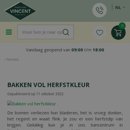
G
NL
a
n
a
a
r
c
o
Vandaag geopend van
09:00
t/m
18:00
n
t
Nieuws
e
n
t
BAKKEN VOL HERFSTKLEUR
Gepubliceerd op
11 oktober 2022
De bomen verliezen hun bladeren, het is vroeg donker,
het regent en waait flink. Je zou er een herfstdip van
krijgen. Gelukkig kun je in ons tuincentrum in