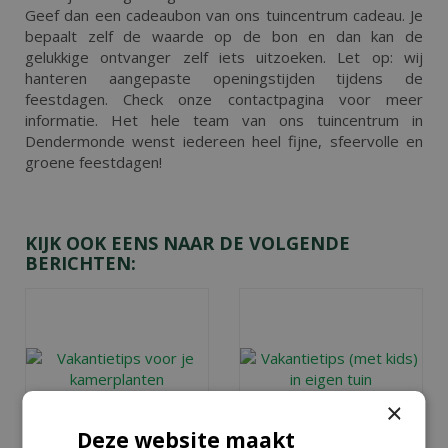
Geef dan een cadeaubon van ons tuincentrum cadeau. Je
bepaalt zelf de waarde op de bon en dan kan de
gelukkige ontvanger zelf iets uitzoeken. Let op: wij
hanteren aangepaste openingstijden tijdens de
feestdagen. Check onze contactpagina voor meer
informatie. Het hele team van ons tuincentrum in
Dendermonde wenst iedereen heel fijne, sfeervolle en
groene feestdagen!
KIJK OOK EENS NAAR DE VOLGENDE
BERICHTEN:
×
Deze website maakt