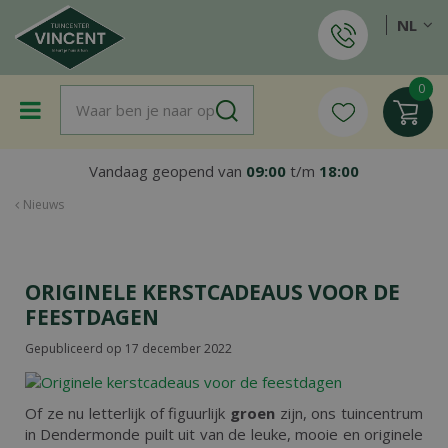
G
NL
a
n
a
a
r
c
o
Vandaag geopend van
09:00
t/m
18:00
n
t
Nieuws
e
n
t
ORIGINELE KERSTCADEAUS VOOR DE
FEESTDAGEN
Gepubliceerd op
17 december 2022
Of ze nu letterlijk of figuurlijk
groen
zijn, ons tuincentrum
in Dendermonde puilt uit van de leuke, mooie en originele