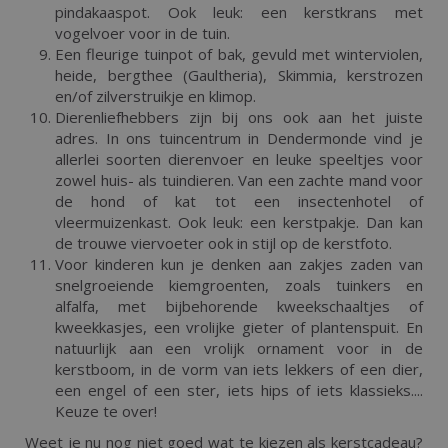
pindakaaspot. Ook leuk: een kerstkrans met
vogelvoer voor in de tuin.
Een fleurige tuinpot of bak, gevuld met winterviolen,
heide, bergthee (Gaultheria), Skimmia, kerstrozen
en/of zilverstruikje en klimop.
Dierenliefhebbers zijn bij ons ook aan het juiste
adres. In ons tuincentrum in Dendermonde vind je
allerlei soorten dierenvoer en leuke speeltjes voor
zowel huis- als tuindieren. Van een zachte mand voor
de hond of kat tot een insectenhotel of
vleermuizenkast. Ook leuk: een kerstpakje. Dan kan
de trouwe viervoeter ook in stijl op de kerstfoto.
Voor kinderen kun je denken aan zakjes zaden van
snelgroeiende kiemgroenten, zoals tuinkers en
alfalfa, met bijbehorende kweekschaaltjes of
kweekkasjes, een vrolijke gieter of plantenspuit. En
natuurlijk aan een vrolijk ornament voor in de
kerstboom, in de vorm van iets lekkers of een dier,
een engel of een ster, iets hips of iets klassieks....
Keuze te over!
Weet je nu nog niet goed wat te kiezen als kerstcadeau?