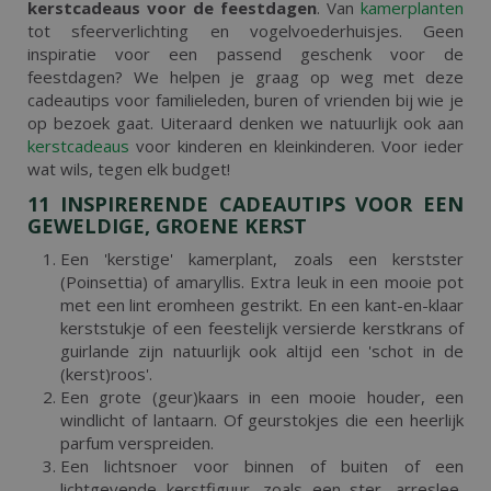
kerstcadeaus voor de feestdagen
. Van
kamerplanten
tot sfeerverlichting en vogelvoederhuisjes. Geen
inspiratie voor een passend geschenk voor de
feestdagen? We helpen je graag op weg met deze
cadeautips voor familieleden, buren of vrienden bij wie je
op bezoek gaat. Uiteraard denken we natuurlijk ook aan
kerstcadeaus
voor kinderen en kleinkinderen. Voor ieder
wat wils, tegen elk budget!
11 INSPIRERENDE CADEAUTIPS VOOR EEN
GEWELDIGE, GROENE KERST
Een 'kerstige' kamerplant, zoals een kerstster
(Poinsettia) of amaryllis. Extra leuk in een mooie pot
met een lint eromheen gestrikt. En een kant-en-klaar
kerststukje of een feestelijk versierde kerstkrans of
guirlande zijn natuurlijk ook altijd een 'schot in de
(kerst)roos'.
Een grote (geur)kaars in een mooie houder, een
windlicht of lantaarn. Of geurstokjes die een heerlijk
parfum verspreiden.
Een lichtsnoer voor binnen of buiten of een
lichtgevende kerstfiguur, zoals een ster, arreslee,