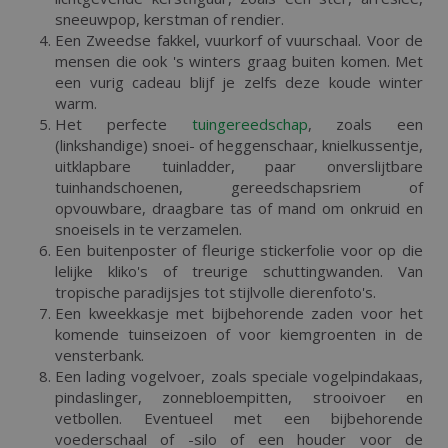
sneeuwpop, kerstman of rendier.
Een Zweedse fakkel, vuurkorf of vuurschaal. Voor de
mensen die ook 's winters graag buiten komen. Met
een vurig cadeau blijf je zelfs deze koude winter
warm.
Het perfecte
tuingereedschap
, zoals een
(linkshandige) snoei- of heggenschaar, knielkussentje,
uitklapbare tuinladder, paar onverslijtbare
tuinhandschoenen, gereedschapsriem of
opvouwbare, draagbare tas of mand om onkruid en
snoeisels in te verzamelen.
Een buitenposter of fleurige stickerfolie voor op die
lelijke kliko's of treurige schuttingwanden. Van
tropische paradijsjes tot stijlvolle dierenfoto's.
Een kweekkasje met bijbehorende zaden voor het
komende tuinseizoen of voor kiemgroenten in de
vensterbank.
Een lading vogelvoer, zoals speciale vogelpindakaas,
pindaslinger, zonnebloempitten, strooivoer en
vetbollen. Eventueel met een bijbehorende
voederschaal of -silo of een houder voor de