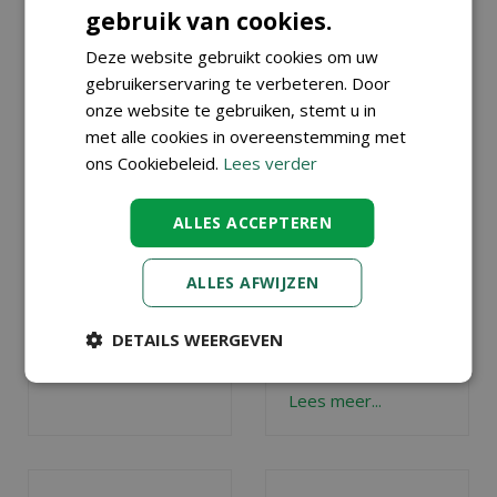
gebruik van cookies.
VAKANTIETIPS
VAKANTIETIPS
VOOR JE
Deze website gebruikt cookies om uw
(MET KIDS) IN
KAMERPLANTEN
EIGEN TUIN
gebruikerservaring te verbeteren. Door
Gepubliceerd op
6
Gepubliceerd op
4
onze website te gebruiken, stemt u in
augustus 2026
augustus 2026
met alle cookies in overeenstemming met
Hoe houd je je
Ga je deze zomer
ons Cookiebeleid.
Lees verder
kamerplanten
niet op vakantie?
mooi als je op
Maak er dan in
ALLES ACCEPTEREN
vakantie gaat
? Wij
eigen tuin of op
geven tips!
eigen balkon of
(dak)terras een
ALLES AFWIJZEN
Lees meer...
heerlijk
vakantieparadijsje
DETAILS WEERGEVEN
van
, ook voor de
(klein)kinderen.
Lees meer...