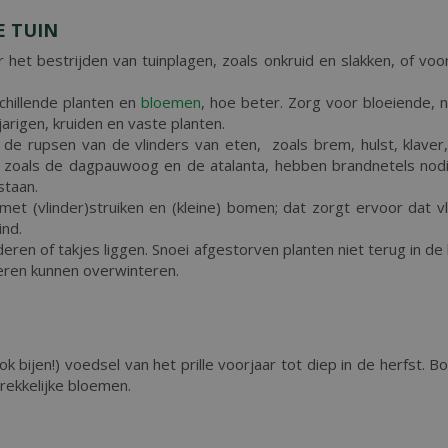
E TUIN
r het bestrijden van tuinplagen, zoals onkruid en slakken, of v
chillende planten en
bloemen
, hoe beter. Zorg voor bloeiende, n
arigen, kruiden en vaste planten.
de rupsen van de vlinders van eten, zoals brem, hulst, klaver,
 zoals de dagpauwoog en de atalanta, hebben brandnetels nodi
staan.
 met (vlinder)struiken en (kleine) bomen; dat zorgt ervoor dat 
ind.
aderen of takjes liggen. Snoei afgestorven planten niet terug in de
eren kunnen overwinteren.
k bijen!) voedsel van het prille voorjaar tot diep in de herfst. B
rekkelijke bloemen.