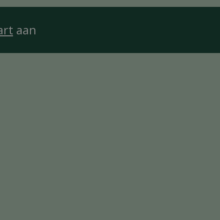
art
aan