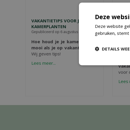
Deze websi
VAKANTIETIPS VOOR JE
VAKA
Deze website geb
KAMERPLANTEN
EIGE
Gepubliceerd op
6 augustus 2026
Gepubl
gebruiken, stemt
Hoe houd je je kamerplanten
Ga j
mooi als je op vakantie gaat
?
vakan
DETAILS WE
Wij geven tips!
tuin
(dak
Lees meer...
vaka
voor d
Lees 