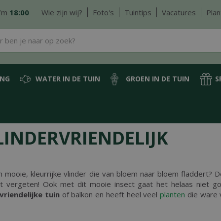
/m
18:00
Wie zijn wij?
Foto's
Tuintips
Vacatures
Plan
ING
WATER IN DE TUIN
GROEN IN DE TUIN
S
LINDERVRIENDELIJK
n mooie, kleurrijke vlinder die van bloem naar bloem fladdert? De
et vergeten! Ook met dit mooie insect gaat het helaas niet go
vriendelijke tuin
of balkon en heeft heel veel
planten
die ware v