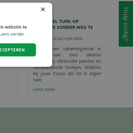
×
Hulp nodig?
S
COSTA DEL TUIN: OP
ze website te
VAKANTIE ZONDER WEG TE
GAAN
Lees verder
Gepubliceerd op
24 juli 2026
s voor
Creëer een vakantiegevoel in
o
n.
ACCEPTEREN
eigen tuin met slimme
stylingtips, sfeervolle planten en
ontspannende hoekjes. Welkom
bij jouw Costa del lol in eigen
tuin!
Lees meer...