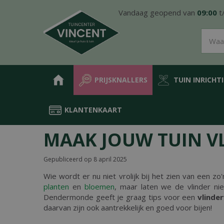
Ga
Vandaag geopend van
09:00
t
naar
content
PRIJSKNALLERS
TUIN INRICHT
KLANTENKAART
Home
Nieuws
Maak jouw tuin vlindervriendelijk
MAAK JOUW TUIN V
Gepubliceerd op
8 april 2025
Wie wordt er nu niet vrolijk bij het zien van een zo'
planten
en
bloemen
, maar laten we de vlinder ni
Dendermonde geeft je graag tips voor een
vlinder
daarvan zijn ook aantrekkelijk en goed voor bijen!