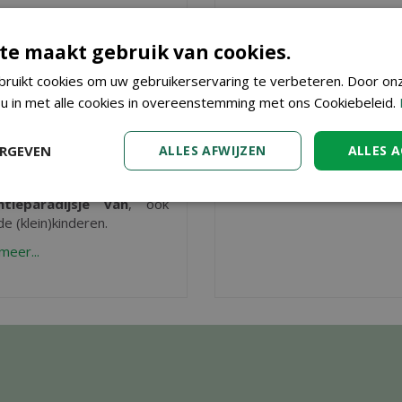
te maakt gebruik van cookies.
NTIETIPS (MET KIDS) IN
15 TUIN- EN BALKONTIP
ruikt cookies om uw gebruikerservaring te verbeteren. Door on
N TUIN
VOOR AUGUSTUS
iceerd op
4 augustus 2026
Gepubliceerd op
31 juli 2026
 u in met alle cookies in overeenstemming met ons Cookiebeleid.
e deze zomer niet op
Wij geven je
15 leuke tip
tie? Maak er dan in
eigen
in de tuin en op het balk
ERGEVEN
ALLES AFWIJZEN
ALLES 
 of op eigen balkon of
Lees meer...
)terras een heerlijk
ntieparadijsje van
, ook
e (klein)kinderen.
meer...