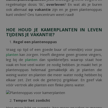
regelmatige dosis 'tlc',
overleven
? En wat als je buren
ook allemaal
op vakantie
zijn en je geen plantenoppas
kunt vinden? Ons tuincentrum weet raad!
HOE HOUD JE KAMERPLANTEN IN LEVEN
TIJDENS JE VAKANTIE?
Regel een plantenoppas
Vraag op tijd of een goede buur of vriend(in) voor jouw
planten
kan zorgen. Heeft diegene geen groene vingers,
leg bij de
planten
dan spiekbriefjes waarop staat hoe
vaak en hoe veel water ze nodig hebben. Je maakt het je
plantenoppas helemaal gemakkelijk als je planten die
weinig water en planten die meer water nodig hebben bij
elkaar zet. Zet ook de gieter(s) grijpklaar. En geef vlak
vóór vertrek alle planten een flinke plens water.
Temper het zonlicht
Hoe meer licht en warmte, hoe meer en vaker je groene