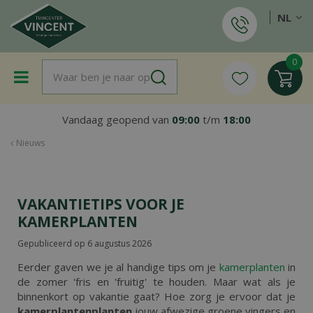
G
NL
a
n
a
a
r
c
o
Vandaag geopend van
09:00
t/m
18:00
n
t
Nieuws
e
n
t
VAKANTIETIPS VOOR JE
KAMERPLANTEN
Gepubliceerd op
6 augustus 2026
Eerder gaven we je al handige tips om je
kamerplanten
in
de zomer 'fris en 'fruitig' te houden. Maar wat als je
binnenkort op vakantie gaat? Hoe zorg je ervoor dat je
kamerplantenplanten
jouw afwezige groene vingers en