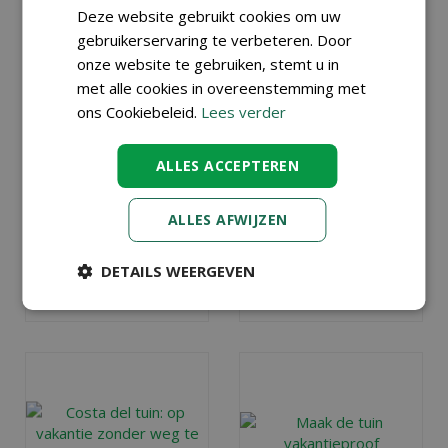
EIGEN TUIN
AUGUSTUS
Deze website gebruikt cookies om uw
Gepubliceerd op
4
Gepubliceerd op
31 juli
augustus 2026
2026
gebruikerservaring te verbeteren. Door
onze website te gebruiken, stemt u in
Ga je deze zomer
Wij geven je
15
met alle cookies in overeenstemming met
niet op vakantie?
leuke tips voor in
Maak er dan in
de tuin en op het
ons Cookiebeleid.
Lees verder
eigen tuin of op
balko
n.
eigen balkon of
Lees meer...
ALLES ACCEPTEREN
(dak)terras een
heerlijk
vakantieparadijsje
ALLES AFWIJZEN
van
, ook voor de
(klein)kinderen.
DETAILS WEERGEVEN
Lees meer...