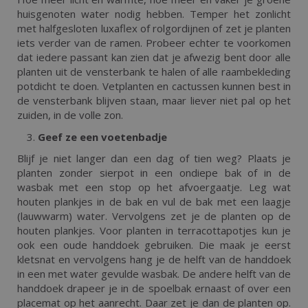
huisgenoten water nodig hebben. Temper het zonlicht
met halfgesloten luxaflex of rolgordijnen of zet je planten
iets verder van de ramen. Probeer echter te voorkomen
dat iedere passant kan zien dat je afwezig bent door alle
planten uit de vensterbank te halen of alle raambekleding
potdicht te doen. Vetplanten en cactussen kunnen best in
de vensterbank blijven staan, maar liever niet pal op het
zuiden, in de volle zon.
Geef ze een voetenbadje
Blijf je niet langer dan een dag of tien weg? Plaats je
planten zonder sierpot in een ondiepe bak of in de
wasbak met een stop op het afvoergaatje. Leg wat
houten plankjes in de bak en vul de bak met een laagje
(lauwwarm) water. Vervolgens zet je de planten op de
houten plankjes. Voor planten in terracottapotjes kun je
ook een oude handdoek gebruiken. Die maak je eerst
kletsnat en vervolgens hang je de helft van de handdoek
in een met water gevulde wasbak. De andere helft van de
handdoek drapeer je in de spoelbak ernaast of over een
placemat op het aanrecht. Daar zet je dan de planten op.