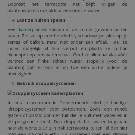
Doordat het terracotta nat blijft krijgen de
plantenwortels ook aldoor een beetje water.
Laat ze buiten spelen
Veel
kamerplanten
kunnen in de zomer gewoon buiten
staan. Zet ze op een beschutte, schaduwrijke plek op je
terras of balkon, maar niet onder een afdak. Haal ze
indien mogelijk uit hun sierpot en plaats ze in hun
binnenpot op een waterschaal. Geef ze allemaal vlak vóór
vertrek een flinke scheut water. Hopelijk (voor de
planten) valt er ook af en toe een buitje tijdens je
afwezigheid.
Gebruik druppelsystemen
In ons tuincentrum in Dendermonde vind je handige
'druppelsystemen' voor potplanten. Zoals een ronde
glazen of plastic bol met tuit die je vult met water en in
de potgrond steekt. Dan druppelt het water langzaam
naar de wortels. Er zijn ook terracotta 'tuiten', al dan niet
met een slangetje erbij. En systemen met een slimme