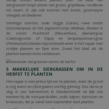
siergrassen loopt uiteen van groen, grijsblauw, roodbruin
tot zwart. Er zijn ook soorten met bonte, gestreepte
stengels en bladeren.
Sommige soorten, zoals zegge (Carex), ruwe smele
(Deschampsia) en het pijpenstrootje (Molinia), bloeien in
de zomer. Prachtriet (Miscanthus), diamantgras
(Calamagrostis of Stipa) en lampenpoetsersgras
(Pennisetum) bloeien bijvoorbeeld weer in het najaar met
vrolijke pluimen en fijne aren. Zowel het blad als de
pluimen kunnen mooi verkleuren.
5 MAKKELIJKE SIERGRASSEN OM IN DE
HERFST TE PLANTEN
Het najaar is een prima tijd om te planten, want de grond
is nog warm en (doorgaans) vochtig genoeg. Dus sla nu je
slag in ons tuincentrum in Dendermonde en kijk ook
meteen bij de voorjaarsbollen, zoals tulpen, narcissen en
krokussen, die je vanaf eind september kunt planten.