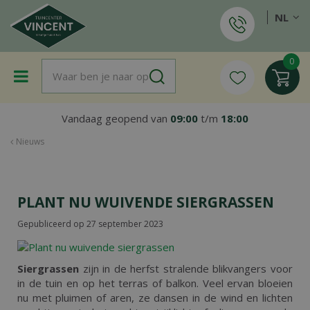
G
NL
a
n
a
a
r
c
o
Vandaag geopend van
09:00
t/m
18:00
n
t
Nieuws
e
n
t
PLANT NU WUIVENDE SIERGRASSEN
Gepubliceerd op
27 september 2023
Siergrassen
zijn in de herfst stralende blikvangers voor
in de tuin en op het terras of balkon. Veel ervan bloeien
nu met pluimen of aren, ze dansen in de wind en lichten