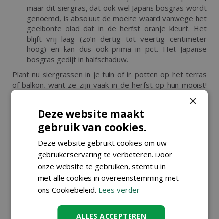
maar dit siergras, dat ook wel Japans bosgras wordt
genoemd, is absoluut de moeite waard vanwege het
geelbonte blad dat in de herfst oranje kleurt. Het
blijft vrij laag (zo’n dertig tot veertig centimeter
hoog) en kan dus ook prima in pot. Het Japanse
bosgras gedijt in halfschaduw.
Plant nu siergrassen in je tuin of in potten op het terras
of balkon, want ze zijn vaak in de herfst op hun mooist!
Kom langs in ons tuincentrum in Dendermonde.
×
Deze website maakt
gebruik van cookies.
KIJK OOK EENS NAAR DE VOLGENDE
Deze website gebruikt cookies om uw
BERICHTEN:
gebruikerservaring te verbeteren. Door
onze website te gebruiken, stemt u in
met alle cookies in overeenstemming met
ons Cookiebeleid.
Lees verder
ALLES ACCEPTEREN