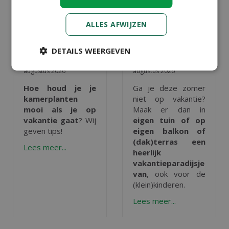
ALLES AFWIJZEN
VAKANTIETIPS
VAKANTIETIPS
VOOR JE
(MET KIDS) IN
DETAILS WEERGEVEN
KAMERPLANTEN
EIGEN TUIN
Gepubliceerd op
6
Gepubliceerd op
4
augustus 2026
augustus 2026
Hoe houd je je
Ga je deze zomer
kamerplanten
niet op vakantie?
mooi als je op
Maak er dan in
vakantie gaat
? Wij
eigen tuin of op
geven tips!
eigen balkon of
(dak)terras een
Lees meer...
heerlijk
vakantieparadijsje
van
, ook voor de
(klein)kinderen.
Lees meer...