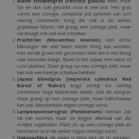
Blauw schapengras (Festuca glauca)
; klein, maar
fijn en dus ook geschikt voor in een pot. Het gras
vormt een stevige, compacte pol sprieten van zo’n
veertig centimeter hoog die ook in de winter
grijsblauw blijven. Wil graag een zonnige plek, maar
verdraagt ook wel wat schaduw.
Prachtriet (Miscanthus sinensis)
; een echte
blikvanger die wel twee meter hoog kan worden,
met sierlijk groen-wit gestreept blad dat in een boog
naar beneden hangt. Bloeit in het najaar met witte of
roze pluimen. Staat graag op een zonnige plek, maar
kan ook een beetje schaduw hebben.
Japans bloedgras (Imperata cylindrica ‘Red
Baron’ of ‘Rubra’)
; krijgt zestig tot tachtig
centimeter hoge bloedrode stelen. Ook dit siergras
staat graag op een zonnige plek, maar halfschaduw
kan ook. Beschermen tegen strenge vorst.
Lampenpoetsersgras (Pennisetum)
; hiervan zijn
tal van soorten, maar ze krijgen allemaal van die
vrolijke ragebollen. Plant ze op een zonnige plek en
bescherm ze in de winter tegen strenge vorst.
Hakonechloa
; de naam is bijna niet uit te spreken,