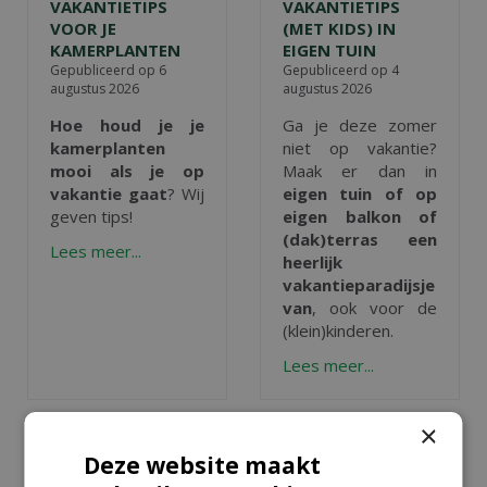
VAKANTIETIPS
VAKANTIETIPS
VOOR JE
(MET KIDS) IN
KAMERPLANTEN
EIGEN TUIN
Gepubliceerd op
6
Gepubliceerd op
4
augustus 2026
augustus 2026
Hoe houd je je
Ga je deze zomer
kamerplanten
niet op vakantie?
mooi als je op
Maak er dan in
vakantie gaat
? Wij
eigen tuin of op
geven tips!
eigen balkon of
(dak)terras een
Lees meer...
heerlijk
vakantieparadijsje
van
, ook voor de
(klein)kinderen.
Lees meer...
×
Deze website maakt