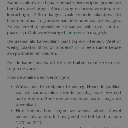
Kamerazalea's zijn bijna allemaal kleine, vrij bol groeiende
heesters die hooguit 45cm hoog en breed worden, met
leerachtige, 2-3cm lange, vaak eironde blaadjes. De
bloemen
staan in groepen aan de einden van de twijgjes.
Ze zijn enkel of gevuld en ze kunnen wit, roze, rood of
paars zijn. Ook tweekleurige
bloemen
zijn mogelijk.
De azalea als kamerplant past bij elk interieur. Veel of
weinig plaats? Strak of modern? Er is een ruime keuze
aan potmaten en kleuren.
Zet de kamer azalea echter niet buiten, want ze kan niet
tegen de vorst.
Hoe de azalea best verzorgen?
Water: niet te veel, niet te weinig. Houd de potkluit
van de kamerazalea steeds vochtig maar vermijd
natte voeten. Geef een azalea nooit water langs de
bovenkant.
Hoe koeler, hoe langer de azalea bloeit. Zowel
binnen als buiten. In huis gedijt ze het best tussen
15°C en 22°C.