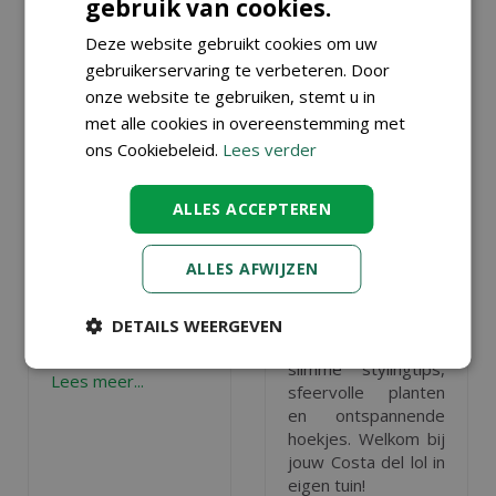
gebruik van cookies.
Deze website gebruikt cookies om uw
gebruikerservaring te verbeteren. Door
onze website te gebruiken, stemt u in
met alle cookies in overeenstemming met
ons Cookiebeleid.
Lees verder
15 TUIN- EN
COSTA DEL TUIN:
BALKONTIPS VOOR
OP VAKANTIE
AUGUSTUS
ZONDER WEG TE
ALLES ACCEPTEREN
Gepubliceerd op
31 juli
GAAN
2026
Gepubliceerd op
24 juli
2026
ALLES AFWIJZEN
Wij geven je
15
Creëer een
leuke tips voor in
vakantiegevoel in
de tuin en op het
DETAILS WEERGEVEN
eigen tuin met
balko
n.
slimme stylingtips,
Lees meer...
sfeervolle planten
en ontspannende
hoekjes. Welkom bij
jouw Costa del lol in
eigen tuin!