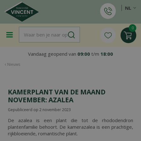
G
NL
a
n
a
a
r
c
o
Vandaag geopend van
09:00
t/m
18:00
n
t
Nieuws
e
n
t
KAMERPLANT VAN DE MAAND
NOVEMBER: AZALEA
Gepubliceerd op
2 november 2023
De azalea is een plant die tot de rhododendron
plantenfamilie behoort. De kamerazalea is een prachtige,
rijkbloeiende, romantische plant.