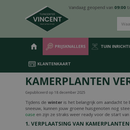
Ga
Vandaag geopend van
09:00
t
naar
content
PRIJSKNALLERS
TUIN INRICHT
KLANTENKAART
Home
Nieuws
Kamerplanten verzorgen tijdens de winter
KAMERPLANTEN VER
Gepubliceerd op
18 december 2025
Tijdens de
winter
is het belangrijk om aandacht t
sneeuw, kunnen jouw groene huisgenoten nog steed
oase
en zijn ze straks weer ready voor de start van 
1. VERPLAATSING VAN KAMERPLANTEN