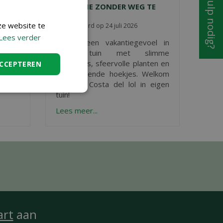
Hulp nodig?
VAKANTIE ZONDER WEG TE
GAAN
ze website te
Gepubliceerd op
24 juli 2026
s voor
Lees verder
Creëer een vakantiegevoel in
o
n.
eigen tuin met slimme
stylingtips, sfeervolle planten en
ACCEPTEREN
ontspannende hoekjes. Welkom
bij jouw Costa del lol in eigen
tuin!
Lees meer...
art
aan