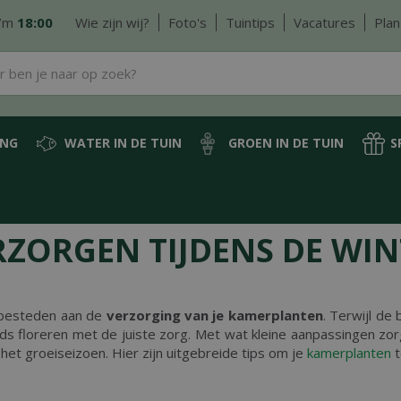
/m
18:00
Wie zijn wij?
Foto's
Tuintips
Vacatures
Plan
ING
WATER IN DE TUIN
GROEN IN DE TUIN
S
ZORGEN TIJDENS DE WIN
e besteden aan de
verzorging van je kamerplanten
. Terwijl de
s floreren met de juiste zorg. Met wat kleine aanpassingen zo
het groeiseizoen. Hier zijn uitgebreide tips om je
kamerplanten
t