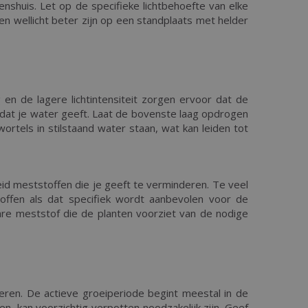
shuis. Let op de specifieke lichtbehoefte van elke
en wellicht beter zijn op een standplaats met helder
 de lagere lichtintensiteit zorgen ervoor dat de
rdat je water geeft. Laat de bovenste laag opdrogen
tels in stilstaand water staan, wat kan leiden tot
d meststoffen die je geeft te verminderen. Te veel
offen als dat specifiek wordt aanbevolen voor de
are meststof die de planten voorziet van de nodige
eren. De actieve groeiperiode begint meestal in de
en, kan voorzichtig verpotten noodzakelijk zijn. Geef