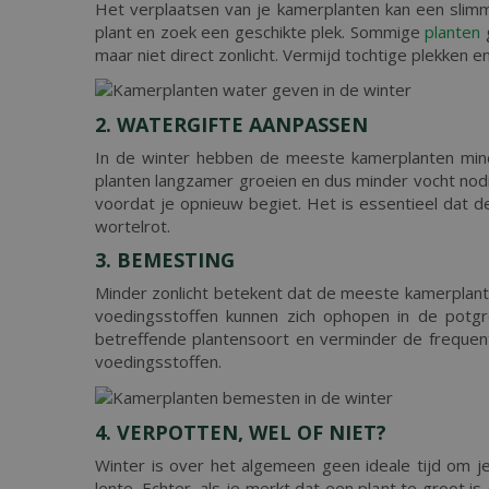
Het verplaatsen van je kamerplanten kan een slimm
plant en zoek een geschikte plek. Sommige
planten
g
maar niet direct zonlicht. Vermijd tochtige plekken e
2. WATERGIFTE AANPASSEN
In de winter hebben de meeste kamerplanten mind
planten langzamer groeien en dus minder vocht nodi
voordat je opnieuw begiet. Het is essentieel dat 
wortelrot.
3. BEMESTING
Minder zonlicht betekent dat de meeste kamerplant
voedingsstoffen kunnen zich ophopen in de potgr
betreffende plantensoort en verminder de frequent
voedingsstoffen.
4. VERPOTTEN, WEL OF NIET?
Winter is over het algemeen geen ideale tijd om j
lente. Echter, als je merkt dat een plant te groot i