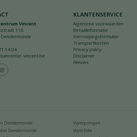
ACT
KLANTENSERVICE
centrum Vincent
Algemene voorwaarden
straat 118
Betaalinformatie
 Dendermonde
Herroepingsformulier
Transportkosten
21.14.04
Privacy policy
tuincenter-vincent.be
Disclaimer
Nieuws
en Dendermonde
Vijverpompen
nkel Dendermonde
Vijverfolie