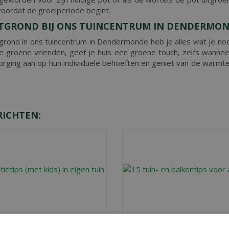
 voordat de groeiperiode begint.
TGROND BIJ ONS TUINCENTRUM IN DENDERMO
rond in ons tuincentrum in Dendermonde heb je alles wat je nodi
rende groene vrienden, geef je huis een groene touch, zelfs wan
orging aan op hun individuele behoeften en geniet van de warmte
RICHTEN:
NTIETIPS (MET KIDS) IN
15 TUIN- EN BALKONTIP