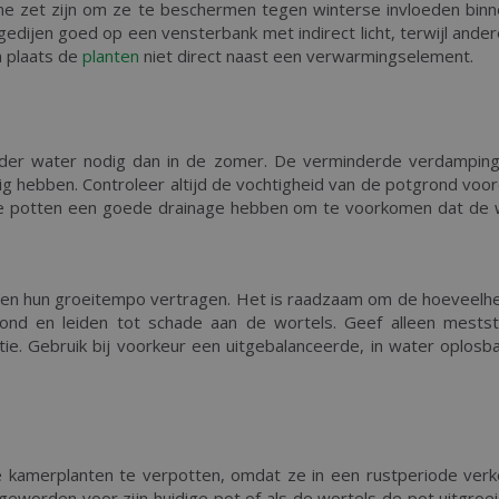
e zet zijn om ze te beschermen tegen winterse invloeden binnen
edijen goed op een vensterbank met indirect licht, terwijl ander
n plaats de
planten
niet direct naast een verwarmingselement.
er water nodig dan in de zomer. De verminderde verdamping en
g hebben. Controleer altijd de vochtigheid van de potgrond voo
de potten een goede drainage hebben om te voorkomen dat de wor
en hun groeitempo vertragen. Het is raadzaam om de hoeveelhei
ond en leiden tot schade aan de wortels. Geef alleen mestst
ie. Gebruik bij voorkeur een uitgebalanceerde, in water oplosb
e kamerplanten te verpotten, omdat ze in een rustperiode verk
s geworden voor zijn huidige pot of als de wortels de pot uitgroei