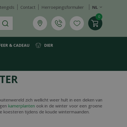
tengids
Contact
Herroepingsformulier
NL
FEER & CADEAU
DIER
TER
 buitenwereld zich wellicht weer hult in een deken van
rgen
kamerplanten
ook in de winter voor een groene
e koesteren tijdens de koude wintermaanden.