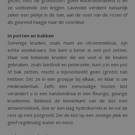
gezet, mits de grondsoort goed waterdoorlatend is en
ze voldoende zon krijgen. Lavendel verdient natuurlijk
zeker een plekje in de tuin, aan de voet van de rozen of
als geurend haagje naar de voordeur.
In potten en bakken
Sommige kruiden, zoals munt en citroenmelisse, zijn
echte woekeraars. Die kunt u beter in een pot zetten.
Maar ook bekende kruiden die we veel in de keuken
gebruiken, zoals bieslook en peterselie, kunt u in een pot
of bak zetten, mocht u bijvoorbeeld geen (grote) tuin
hebben. Zet ze in een groepje bij elkaar, en klaar is uw
minikruidentuin. Zelfs een eenvoudige houten kist
verandert u in een handomdraai in een fleurige, geurige
kruidenmix. Bekleed de binnenkant van de kist met
antiworteldoek, doe er een laag hydrokorrels in en vul de
rest op met potgrond. Zet de kist op een zonnige plek en
geef regelmatig water en mest.