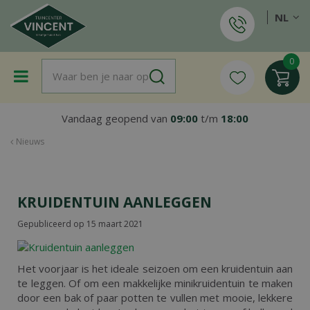
G
NL
a
n
a
a
r
c
o
Vandaag geopend van
09:00
t/m
18:00
n
t
Nieuws
e
n
t
KRUIDENTUIN AANLEGGEN
Gepubliceerd op
15 maart 2021
Het voorjaar is het ideale seizoen om een kruidentuin aan
te leggen. Of om een makkelijke minikruidentuin te maken
door een bak of paar potten te vullen met mooie, lekkere