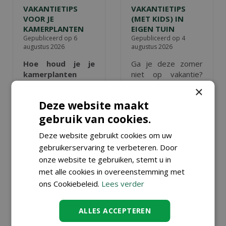
VAKANTIETIPS
VAKANTIETIPS
VOOR JE
(MET KIDS) IN
KAMERPLANTEN
EIGEN TUIN
Gepubliceerd op
6
Gepubliceerd op
4
augustus 2026
augustus 2026
Hoe houd je je
Ga je deze zomer
kamerplanten
niet op vakantie?
mooi als je op
Maak er dan in
×
vakantie gaat
? Wij
eigen tuin of op
Deze website maakt
geven tips!
eigen balkon of
(dak)terras een
gebruik van cookies.
Lees meer...
heerlijk
Deze website gebruikt cookies om uw
vakantieparadijsje
gebruikerservaring te verbeteren. Door
van
, ook voor de
(klein)kinderen.
onze website te gebruiken, stemt u in
met alle cookies in overeenstemming met
Lees meer...
ons Cookiebeleid.
Lees verder
ALLES ACCEPTEREN