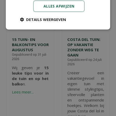
ALLES AFWIJZEN
DETAILS WEERGEVEN
15 TUIN- EN
COSTA DEL TUIN:
BALKONTIPS VOOR
OP VAKANTIE
AUGUSTUS
ZONDER WEG TE
Gepubliceerd op
31 juli
GAAN
2026
Gepubliceerd op
24 juli
2026
Wij geven je
15
Creëer een
leuke tips voor in
vakantiegevoel in
de tuin en op het
eigen tuin met
balko
n.
slimme stylingtips,
Lees meer...
sfeervolle planten
en ontspannende
hoekjes. Welkom bij
jouw Costa del lol in