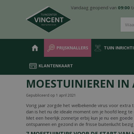
Ga
Vandaag geopend van
09:00
t
naar
content
PRIJSKNALLERS
TUIN INRICHT
KLANTENKAART
Home
Nieuws
Moestuinieren in april
MOESTUINIEREN IN 
Gepubliceerd op
1 april 2021
Vorig jaar zorgde het welbekende virus voor extra tij
dan is het nu de ideale moment om je hoofd leeg te
Met een heerlijk zonnetje erbij kun je nu een goede
ontspannen en gezond in de frisse buitenlucht bezig 
7 MOESTUINTIPS VOOR DE START VAN 