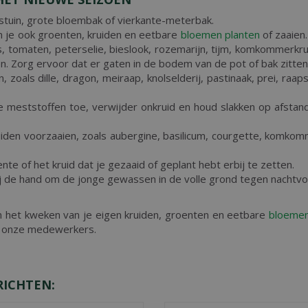
stuin, grote bloembak of vierkante-meterbak.
 je ook groenten, kruiden en eetbare
bloemen
planten
of zaaien.
s, tomaten, peterselie, bieslook, rozemarijn, tijm, komkommerkrui
n. Zorg ervoor dat er gaten in de bodem van de pot of bak zitte
 zoals dille, dragon, meiraap, knolselderij, pastinaak, prei, raapste
 meststoffen toe, verwijder onkruid en houd slakken op afstand
iden voorzaaien, zoals aubergine, basilicum, courgette, komkomm
te of het kruid dat je gezaaid of geplant hebt erbij te zetten.
ij de hand om de jonge gewassen in de volle grond tegen nachtv
en het kweken van je eigen kruiden, groenten en eetbare
bloeme
n onze medewerkers.
RICHTEN: