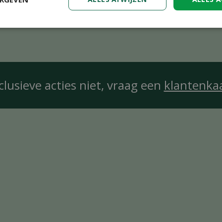
clusieve acties niet, vraag een
klantenka