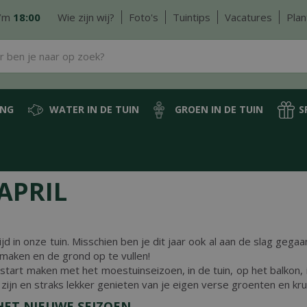
/m
18:00
Wie zijn wij?
Foto's
Tuintips
Vacatures
Plan
ING
WATER IN DE TUIN
GROEN IN DE TUIN
S
APRIL
d in onze tuin. Misschien ben je dit jaar ook al aan de slag gegaa
 maken en de grond op te vullen!
 start maken met het moestuinseizoen, in de tuin, op het balkon,
zijn en straks lekker genieten van je eigen verse groenten en kru
HET NIEUWE SEIZOEN