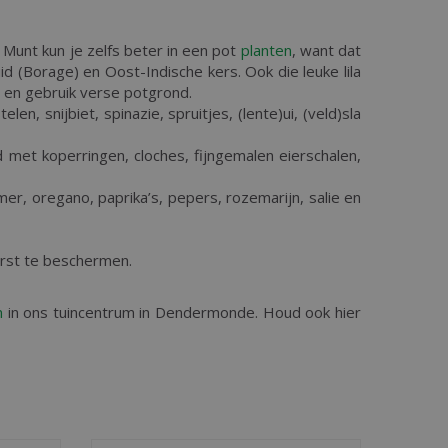
 Munt kun je zelfs beter in een pot
planten
, want dat
d (Borage) en Oost-Indische kers. Ook die leuke lila
n en gebruik verse potgrond.
len, snijbiet, spinazie, spruitjes, (lente)ui, (veld)sla
 met koperringen, cloches, fijngemalen eierschalen,
er, oregano, paprika’s, pepers, rozemarijn, salie en
orst te beschermen.
n
in ons tuincentrum in Dendermonde. Houd ook hier