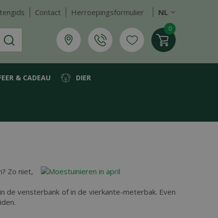
tengids
Contact
Herroepingsformulier
NL
FEER & CADEAU
DIER
n? Zo niet,
 in de vensterbank of in de vierkante-meterbak. Even
iden.