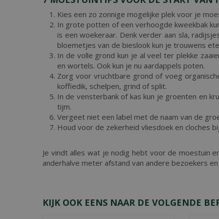
Kies een zo zonnige mogelijke plek voor je moe
In grote potten of een verhoogde kweekbak kun
is een woekeraar. Denk verder aan sla, radijsje
bloemetjes van de bieslook kun je trouwens ete
In de volle grond kun je al veel ter plekke zaaien,
en wortels. Ook kun je nu aardappels poten.
Zorg voor vruchtbare grond of voeg organische
koffiedik, schelpen, grind of split.
In de vensterbank of kas kun je groenten en kru
tijm.
Vergeet niet een label met de naam van de groen
Houd voor de zekerheid vliesdoek en cloches b
Je vindt alles wat je nodig hebt voor de moestuin 
anderhalve meter afstand van andere bezoekers e
KIJK OOK EENS NAAR DE VOLGENDE BE