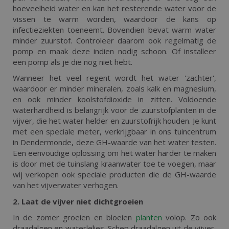
hoeveelheid water en kan het resterende water voor de
vissen te warm worden, waardoor de kans op
infectieziekten toeneemt. Bovendien bevat warm water
minder zuurstof. Controleer daarom ook regelmatig de
pomp en maak deze indien nodig schoon. Of installeer
een pomp als je die nog niet hebt.
Wanneer het veel regent wordt het water 'zachter',
waardoor er minder mineralen, zoals kalk en magnesium,
en ook minder koolstofdioxide in zitten. Voldoende
waterhardheid is belangrijk voor de zuurstofplanten in de
vijver, die het water helder en zuurstofrijk houden. Je kunt
met een speciale meter, verkrijgbaar in ons tuincentrum
in Dendermonde, deze GH-waarde van het water testen.
Een eenvoudige oplossing om het water harder te maken
is door met de tuinslang kraanwater toe te voegen, maar
wij verkopen ook speciale producten die de GH-waarde
van het vijverwater verhogen.
2. Laat de vijver niet dichtgroeien
In de zomer groeien en bloeien
planten
volop. Zo ook
draadalgen en waterlelies. Schep draadalgen uit de vijver,