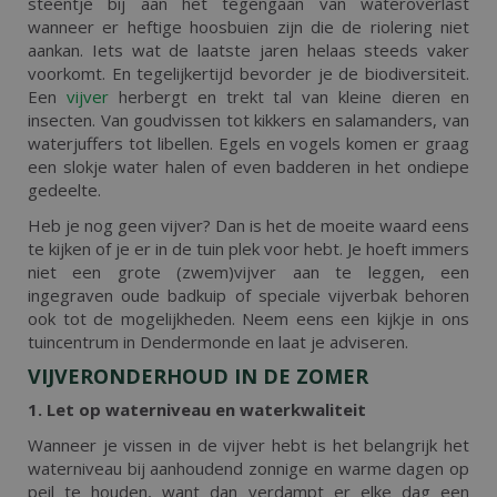
steentje bij aan het tegengaan van wateroverlast
wanneer er heftige hoosbuien zijn die de riolering niet
aankan. Iets wat de laatste jaren helaas steeds vaker
voorkomt. En tegelijkertijd bevorder je de biodiversiteit.
Een
vijver
herbergt en trekt tal van kleine dieren en
insecten. Van goudvissen tot kikkers en salamanders, van
waterjuffers tot libellen. Egels en vogels komen er graag
een slokje water halen of even badderen in het ondiepe
gedeelte.
Heb je nog geen vijver? Dan is het de moeite waard eens
te kijken of je er in de tuin plek voor hebt. Je hoeft immers
niet een grote (zwem)vijver aan te leggen, een
ingegraven oude badkuip of speciale vijverbak behoren
ook tot de mogelijkheden. Neem eens een kijkje in ons
tuincentrum in Dendermonde en laat je adviseren.
VIJVERONDERHOUD IN DE ZOMER
1. Let op waterniveau en waterkwaliteit
Wanneer je vissen in de vijver hebt is het belangrijk het
waterniveau bij aanhoudend zonnige en warme dagen op
peil te houden, want dan verdampt er elke dag een