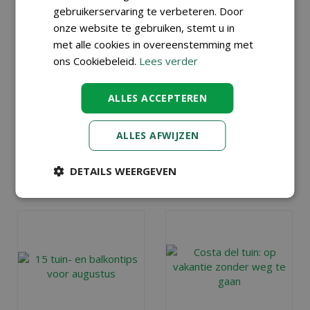
gebruikerservaring te verbeteren. Door
Hoe houd je je
Ga je deze zomer
onze website te gebruiken, stemt u in
kamerplanten
niet op vakantie?
mooi als je op
Maak er dan in
met alle cookies in overeenstemming met
vakantie gaat
? Wij
eigen tuin of op
ons Cookiebeleid.
Lees verder
geven tips!
eigen balkon of
(dak)terras een
Lees meer...
ALLES ACCEPTEREN
heerlijk
vakantieparadijsje
van
, ook voor de
ALLES AFWIJZEN
(klein)kinderen.
Lees meer...
DETAILS WEERGEVEN