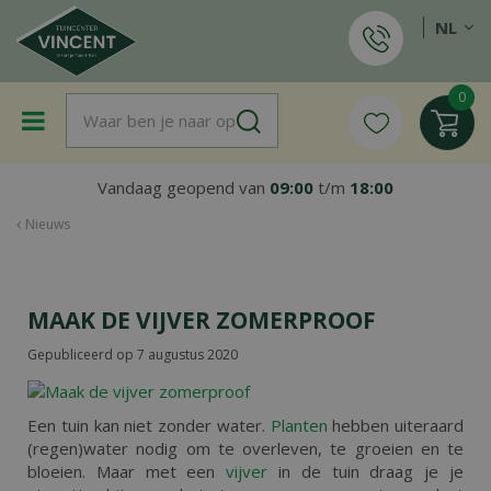
G
NL
a
n
a
a
r
c
o
Vandaag geopend van
09:00
t/m
18:00
n
t
Nieuws
e
n
t
MAAK DE VIJVER ZOMERPROOF
Gepubliceerd op
7 augustus 2020
Een tuin kan niet zonder water.
Planten
hebben uiteraard
(regen)water nodig om te overleven, te groeien en te
bloeien. Maar met een
vijver
in de tuin draag je je