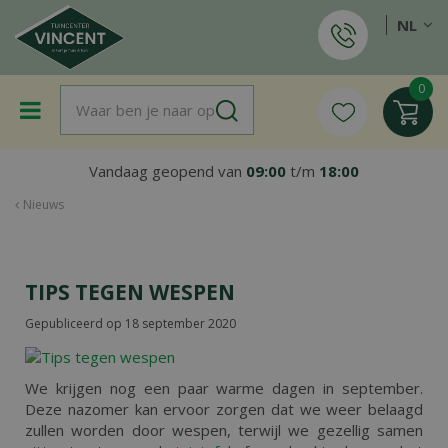
G
NL
a
n
a
a
r
c
o
Vandaag geopend van
09:00
t/m
18:00
n
t
Nieuws
e
n
t
TIPS TEGEN WESPEN
Gepubliceerd op
18 september 2020
We krijgen nog een paar warme dagen in september.
Deze nazomer kan ervoor zorgen dat we weer belaagd
zullen worden door wespen, terwijl we gezellig samen