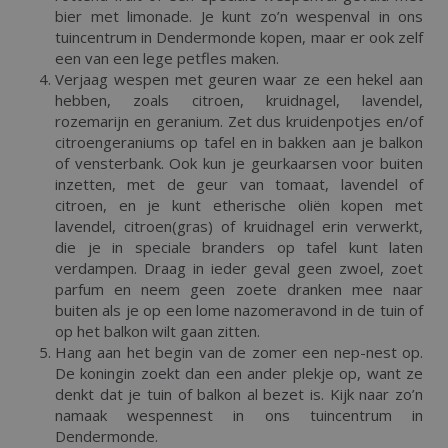
bier met limonade. Je kunt zo’n wespenval in ons
tuincentrum in Dendermonde kopen, maar er ook zelf
een van een lege petfles maken.
Verjaag wespen met geuren waar ze een hekel aan
hebben, zoals citroen, kruidnagel, lavendel,
rozemarijn en geranium. Zet dus kruidenpotjes en/of
citroengeraniums op tafel en in bakken aan je balkon
of vensterbank. Ook kun je geurkaarsen voor buiten
inzetten, met de geur van tomaat, lavendel of
citroen, en je kunt etherische oliën kopen met
lavendel, citroen(gras) of kruidnagel erin verwerkt,
die je in speciale branders op tafel kunt laten
verdampen. Draag in ieder geval geen zwoel, zoet
parfum en neem geen zoete dranken mee naar
buiten als je op een lome nazomeravond in de tuin of
op het balkon wilt gaan zitten.
Hang aan het begin van de zomer een nep-nest op.
De koningin zoekt dan een ander plekje op, want ze
denkt dat je tuin of balkon al bezet is. Kijk naar zo’n
namaak wespennest in ons tuincentrum in
Dendermonde.