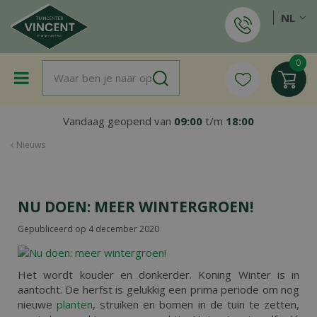
G
NL
a
n
a
a
r
c
o
Vandaag geopend van
09:00
t/m
18:00
n
t
Nieuws
e
n
t
NU DOEN: MEER WINTERGROEN!
Gepubliceerd op
4 december 2020
Het wordt kouder en donkerder. Koning Winter is in
aantocht. De herfst is gelukkig een prima periode om nog
nieuwe
planten
, struiken en bomen in de tuin te zetten,