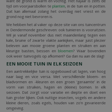
want de grond is warm en vochtig. Het najaar is zelfs dé
tijd om voorjaarsbollen te
planten
, in de tuin en in potten.
Dat kan allemaal zolang het overdag niet vriest en de
grond nog niet bevroren is.
We hebben het al vaker op deze site van ons tuincentrum
in Dendermonde geschreven: ook tuinieren is vooruitzien.
Wil je vanaf november dus niet maandenlang tegen een
kale, bruine of zwarte vlakte aankijken, maar juist plezier
beleven aan mooie groene planten en struiken en aan
kleurige basten, bessen en
bloemen
? Waar bovendien
ook weer tuinvogels op afkomen!? Ga dan nu aan de slag!
EEN MOOIE TUIN IN ELK SEIZOEN
Een aantrekkelijke tuin is opgebouwd uit lagen, van hoog
naar laag en vice versa. Met verschillende bloem- en
bladvormen en -kleuren en een groen ‘geraamte’ in de
vorm van struiken, hagen en (kleine) bomen. In elk
seizoen. Dat zorgt voor variatie en diepte en doet een
tuin groter lijken. Ook nuttige insecten, vogels en andere
kleine dieren, zoals egels, houden van zo’n gevarieerde
omgeving.