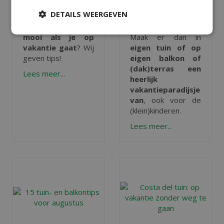
DETAILS WEERGEVEN
Hoe houd je je
Ga je deze zomer
kamerplanten
niet op vakantie?
mooi als je op
Maak er dan in
vakantie gaat
? Wij
eigen tuin of op
geven tips!
eigen balkon of
(dak)terras een
Lees meer...
heerlijk
vakantieparadijsje
van
, ook voor de
(klein)kinderen.
Lees meer...