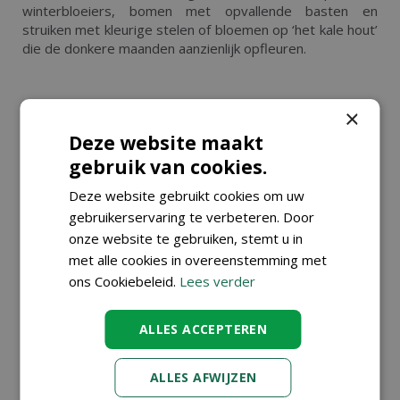
winterbloeiers, bomen met opvallende basten en
struiken met kleurige stelen of bloemen op ‘het kale hout’
die de donkere maanden aanzienlijk opfleuren.
×
KIJK OOK EENS NAAR DE VOLGENDE
BERICHTEN:
Deze website maakt
gebruik van cookies.
Deze website gebruikt cookies om uw
gebruikerservaring te verbeteren. Door
onze website te gebruiken, stemt u in
met alle cookies in overeenstemming met
ons Cookiebeleid.
Lees verder
ALLES ACCEPTEREN
VAKANTIETIPS
VAKANTIETIPS
VOOR JE
(MET KIDS) IN
KAMERPLANTEN
EIGEN TUIN
ALLES AFWIJZEN
Gepubliceerd op
6
Gepubliceerd op
4
augustus 2026
augustus 2026