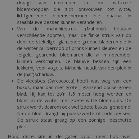
draagt van november tot mei wit-roze
bloemknoppen die zich ontvouwen tot witte,
lichtgeurende bloemschermen die daarna in
staalblauwe bessen kunnen veranderen.
Van de mahoniestruik (Mahonia) bestaan
verschillende soorten, maar de flinke struik valt op
door de stekelige, glanzende groene bladeren die in
de winter purperrood of brons kunnen kleuren en de
felgele, geurende bloemaren die al in november
kunnen verschijnen. De blauwe bessen zijn een
lekkernij voor vogels. Mahonia houdt van een plek in
de (half)schaduw.
De vleesbes (Sarcococca) heeft wat weg van een
buxus, maar dan met groter, glanzend donkergroen
blad. Hij kan tot zo’n 1,5 meter hoog worden en
bloeit in de winter met zoete witte bloempjes. De
struik wordt daarom ook wel ‘zoete buxus’ genoemd.
Na de bloei draagt hij paarszwarte of rode bessen.
De struik staat graag op een zonnige, beschutte
plek.
Houd deze site in de gaten voor meer tips over