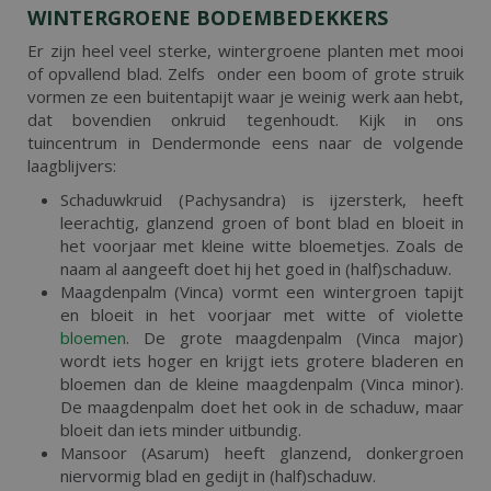
WINTERGROENE BODEMBEDEKKERS
Er zijn heel veel sterke, wintergroene planten met mooi
of opvallend blad. Zelfs onder een boom of grote struik
vormen ze een buitentapijt waar je weinig werk aan hebt,
dat bovendien onkruid tegenhoudt. Kijk in ons
tuincentrum in Dendermonde eens naar de volgende
laagblijvers:
Schaduwkruid (Pachysandra) is ijzersterk, heeft
leerachtig, glanzend groen of bont blad en bloeit in
het voorjaar met kleine witte bloemetjes. Zoals de
naam al aangeeft doet hij het goed in (half)schaduw.
Maagdenpalm (Vinca) vormt een wintergroen tapijt
en bloeit in het voorjaar met witte of violette
bloemen
. De grote maagdenpalm (Vinca major)
wordt iets hoger en krijgt iets grotere bladeren en
bloemen dan de kleine maagdenpalm (Vinca minor).
De maagdenpalm doet het ook in de schaduw, maar
bloeit dan iets minder uitbundig.
Mansoor (Asarum) heeft glanzend, donkergroen
niervormig blad en gedijt in (half)schaduw.