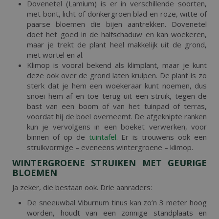
Dovenetel (Lamium) is er in verschillende soorten,
met bont, licht of donkergroen blad en roze, witte of
paarse bloemen die bijen aantrekken. Dovenetel
doet het goed in de halfschaduw en kan woekeren,
maar je trekt de plant heel makkelijk uit de grond,
met wortel en al.
Klimop is vooral bekend als klimplant, maar je kunt
deze ook over de grond laten kruipen. De plant is zo
sterk dat je hem een woekeraar kunt noemen, dus
snoei hem af en toe terug uit een struik, tegen de
bast van een boom of van het tuinpad of terras,
voordat hij de boel overneemt. De afgeknipte ranken
kun je vervolgens in een boeket verwerken, voor
binnen of op de
tuintafel
. Er is trouwens ook een
struikvormige – eveneens wintergroene – klimop.
WINTERGROENE STRUIKEN MET GEURIGE
BLOEMEN
Ja zeker, die bestaan ook. Drie aanraders:
De sneeuwbal Viburnum tinus kan zo’n 3 meter hoog
worden, houdt van een zonnige standplaats en