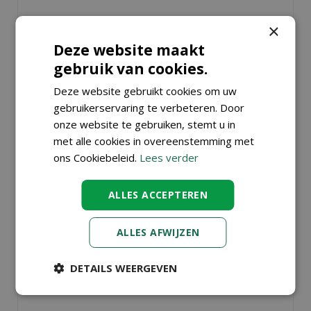
MAAK DE TUIN VAKANTIEPROOF
×
Gepubliceerd op
21 juli 2026
Deze website maakt
Vooruitzien is regeren. Neem nu alvast
gebruik van cookies.
maatregelen om ervoor te zorgen dat je tuin
Deze website gebruikt cookies om uw
vakantieproof is
.
gebruikerservaring te verbeteren. Door
Lees meer...
onze website te gebruiken, stemt u in
met alle cookies in overeenstemming met
ons Cookiebeleid.
Lees verder
ALLES ACCEPTEREN
ALLES AFWIJZEN
DETAILS WEERGEVEN