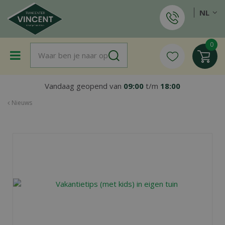
G
NL
a
n
a
a
r
c
o
Vandaag geopend van
09:00
t/m
18:00
n
t
Nieuws
e
n
t