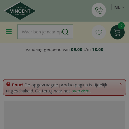
G
NL
a
n
a
a
r
c
o
Vandaag geopend van
09:00
t/m
18:00
n
t
e
n
t
x
Fout!
De opgevraagde productpagina is tijdelijk
uitgeschakeld. Ga terug naar het
overzicht
.