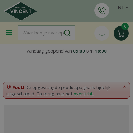
G
NL
a
n
a
a
r
c
o
Vandaag geopend van
09:00
t/m
18:00
n
t
e
n
t
x
Fout!
De opgevraagde productpagina is tijdelijk
uitgeschakeld. Ga terug naar het
overzicht
.