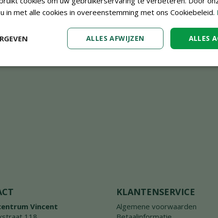
ruikt cookies om uw gebruikerservaring te verbeteren. Door on
 u in met alle cookies in overeenstemming met ons Cookiebeleid.
ERGEVEN
ALLES AFWIJZEN
ALLES 
ACT
KLANTENSERVICE
centrum Vincent
Algemene voorwaarden
straat 118
Betaalinformatie