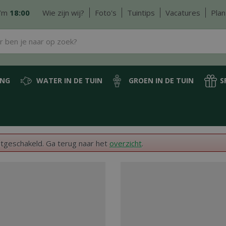
/m
18:00
Wie zijn wij?
Foto's
Tuintips
Vacatures
Plan
ING
WATER IN DE TUIN
GROEN IN DE TUIN
S
itgeschakeld. Ga terug naar het
overzicht
.