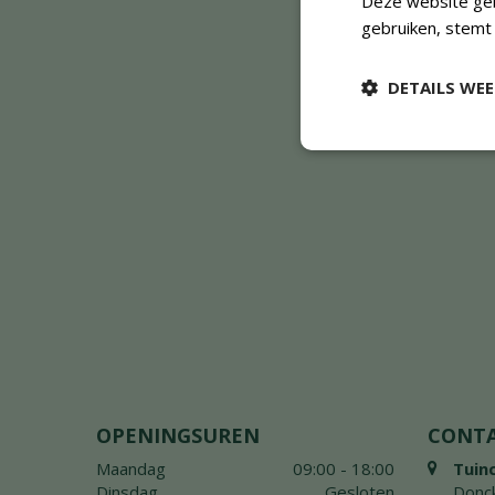
Deze website geb
gebruiken, stemt
DETAILS WE
OPENINGSUREN
CONT
Maandag
09:00 - 18:00
Tuin
Dinsdag
Gesloten
Donck