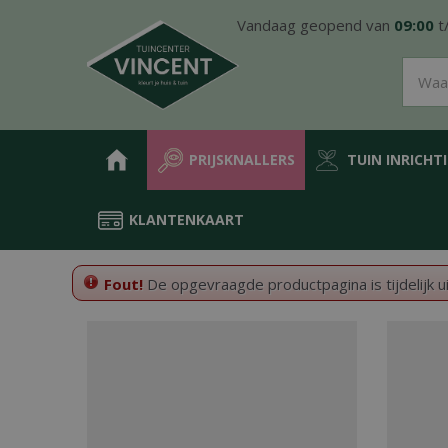
Ga
Vandaag geopend van
09:00
t
naar
content
PRIJSKNALLERS
TUIN INRICHT
KLANTENKAART
Home
Fout!
De opgevraagde productpagina is tijdelijk u