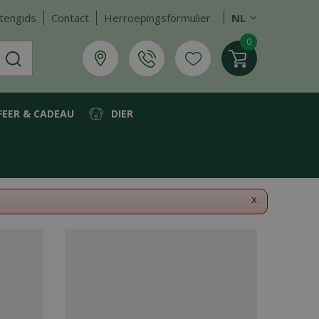
tengids
Contact
Herroepingsformulier
NL
FEER & CADEAU
DIER
x