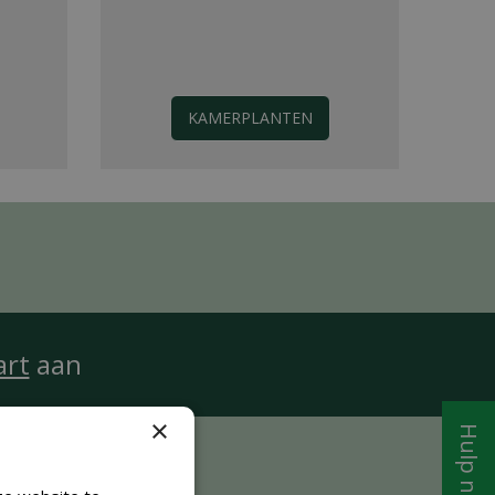
KAMERPLANTEN
art
aan
×
Hulp nodig?