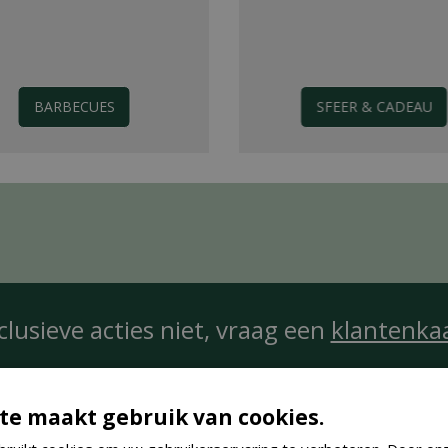
BARBECUES
SFEER & CADEAU
clusieve acties niet, vraag een
klantenka
te maakt gebruik van cookies.