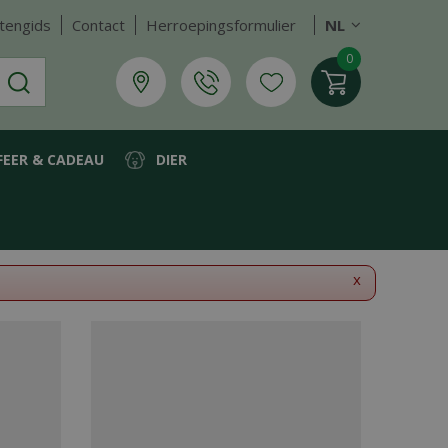
tengids
Contact
Herroepingsformulier
NL
FEER & CADEAU
DIER
x