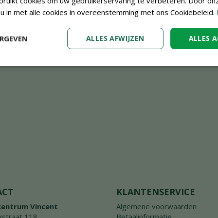
ruikt cookies om uw gebruikerservaring te verbeteren. Door on
 u in met alle cookies in overeenstemming met ons Cookiebeleid.
ERGEVEN
ALLES AFWIJZEN
ALLES 
ACT
KLANTENSERVICE
centrum Vincent
Algemene voorwaarden
straat 118
Betaalinformatie