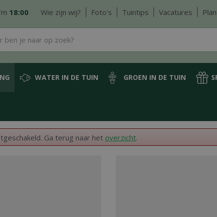
/m
18:00
Wie zijn wij?
Foto's
Tuintips
Vacatures
Plan
ING
WATER IN DE TUIN
GROEN IN DE TUIN
S
itgeschakeld. Ga terug naar het
overzicht
.