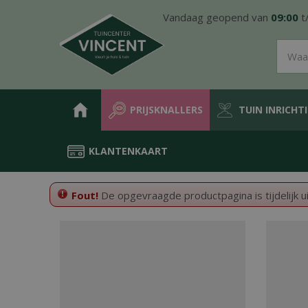
Ga
Vandaag geopend van
09:00
t
naar
content
PRIJSKNALLERS
TUIN INRICHT
KLANTENKAART
Home
Fout!
De opgevraagde productpagina is tijdelijk u