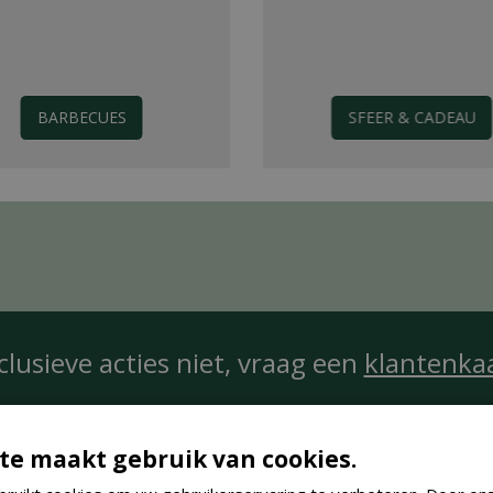
BARBECUES
SFEER & CADEAU
clusieve acties niet, vraag een
klantenka
te maakt gebruik van cookies.