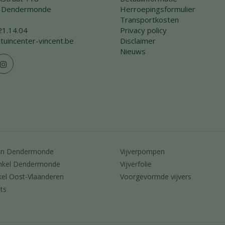
 Dendermonde
Herroepingsformulier
Transportkosten
21.14.04
Privacy policy
tuincenter-vincent.be
Disclaimer
Nieuws
en Dendermonde
Vijverpompen
nkel Dendermonde
Vijverfolie
kel Oost-Vlaanderen
Voorgevormde vijvers
ts