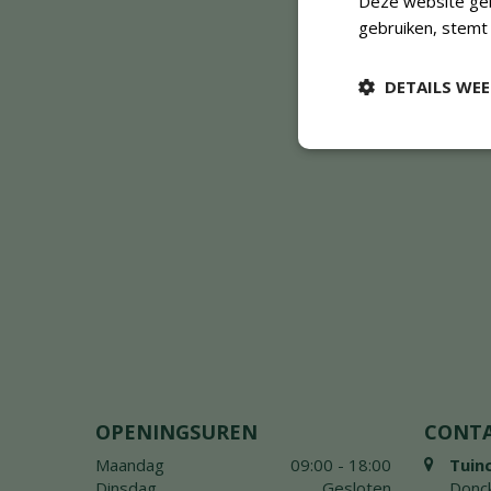
Deze website geb
gebruiken, stemt
DETAILS WE
OPENINGSUREN
CONT
Maandag
09:00 - 18:00
Tuin
Dinsdag
Gesloten
Donck