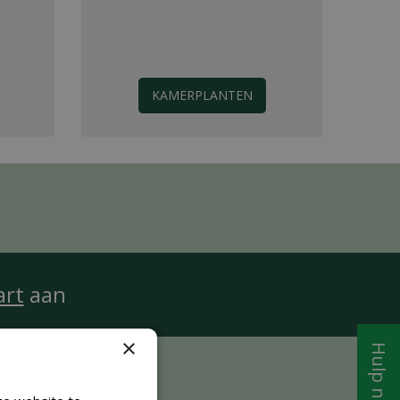
KAMERPLANTEN
art
aan
×
Hulp nodig?