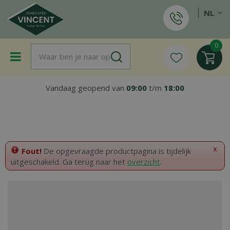
G
NL
a
n
a
a
r
c
o
Vandaag geopend van
09:00
t/m
18:00
n
t
e
n
t
x
Fout!
De opgevraagde productpagina is tijdelijk
uitgeschakeld. Ga terug naar het
overzicht
.