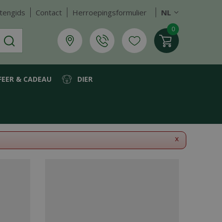
tengids
Contact
Herroepingsformulier
NL
FEER & CADEAU
DIER
x