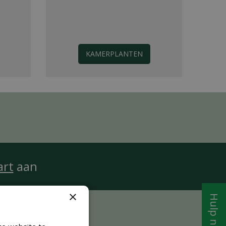
KAMERPLANTEN
art
aan
×
Hulp nodig?