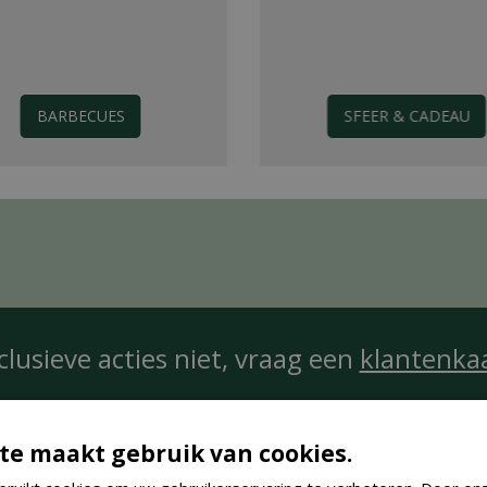
BARBECUES
SFEER & CADEAU
clusieve acties niet, vraag een
klantenka
te maakt gebruik van cookies.