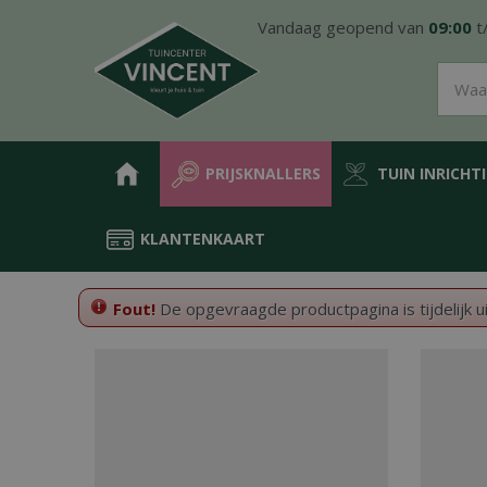
Ga
Vandaag geopend van
09:00
t
naar
content
PRIJSKNALLERS
TUIN INRICHT
KLANTENKAART
Home
Fout!
De opgevraagde productpagina is tijdelijk u