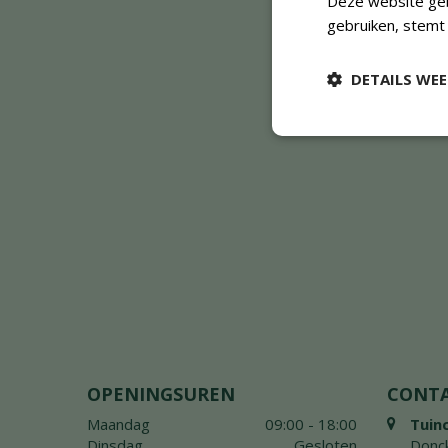
Deze website geb
gebruiken, stemt
DETAILS WE
OPENINGSUREN
CONT
Maandag
09:00 - 18:00
Tuin
Dinsdag
Gesloten
Donck