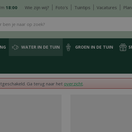
/m
18:00
Wie zijn wij?
Foto's
Tuintips
Vacatures
Plan
ING
WATER IN DE TUIN
GROEN IN DE TUIN
S
itgeschakeld. Ga terug naar het
overzicht
.