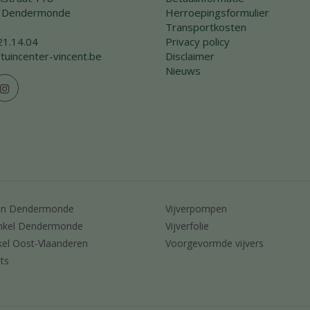
 Dendermonde
Herroepingsformulier
Transportkosten
21.14.04
Privacy policy
tuincenter-vincent.be
Disclaimer
Nieuws
en Dendermonde
Vijverpompen
nkel Dendermonde
Vijverfolie
kel Oost-Vlaanderen
Voorgevormde vijvers
ts