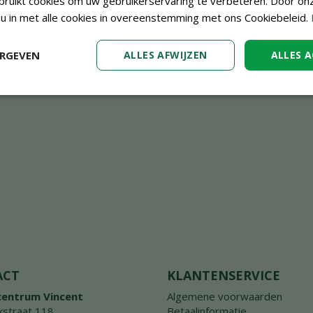
ruikt cookies om uw gebruikerservaring te verbeteren. Door on
 u in met alle cookies in overeenstemming met ons Cookiebeleid.
ERGEVEN
ALLES AFWIJZEN
ALLES 
ACT
KLANTENSERVICE
centrum Vincent
Algemene voorwaarden
straat 118
Betaalinformatie