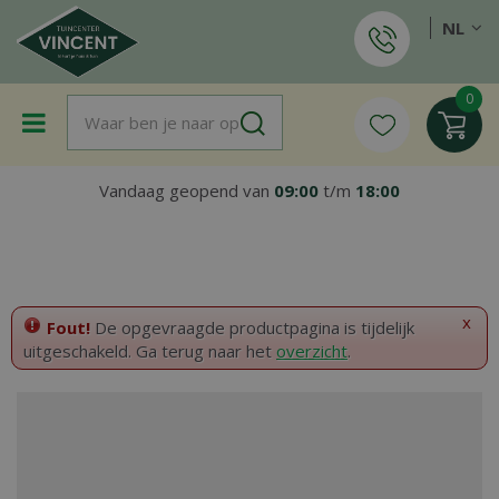
G
NL
a
n
a
a
r
c
o
Vandaag geopend van
09:00
t/m
18:00
n
t
e
n
t
x
Fout!
De opgevraagde productpagina is tijdelijk
uitgeschakeld. Ga terug naar het
overzicht
.