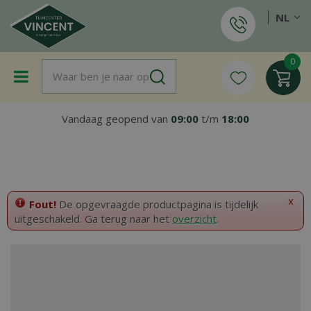
G
NL
a
n
a
a
r
c
o
Vandaag geopend van
09:00
t/m
18:00
n
t
e
n
t
x
Fout!
De opgevraagde productpagina is tijdelijk
uitgeschakeld. Ga terug naar het
overzicht
.