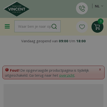
G
NL
a
n
a
a
r
c
o
Vandaag geopend van
09:00
t/m
18:00
n
t
e
n
t
x
Fout!
De opgevraagde productpagina is tijdelijk
uitgeschakeld. Ga terug naar het
overzicht
.