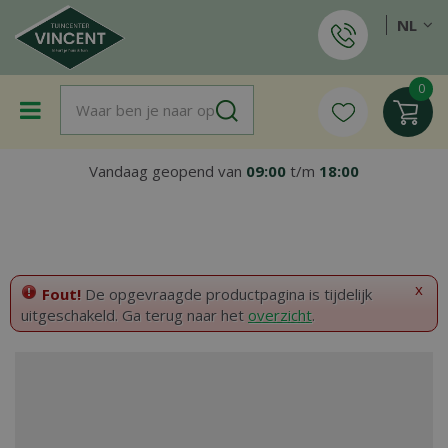
G
NL
a
n
a
a
r
c
o
Vandaag geopend van
09:00
t/m
18:00
n
t
e
n
t
x
Fout!
De opgevraagde productpagina is tijdelijk
uitgeschakeld. Ga terug naar het
overzicht
.