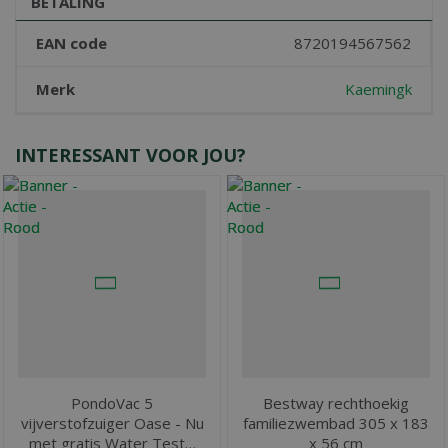
BETALING
EAN code
8720194567562
Merk
Kaemingk
INTERESSANT VOOR JOU?
PondoVac 5
Bestway rechthoekig
vijverstofzuiger Oase - Nu
familiezwembad 305 x 183
met gratis Water Test…
x 56 cm