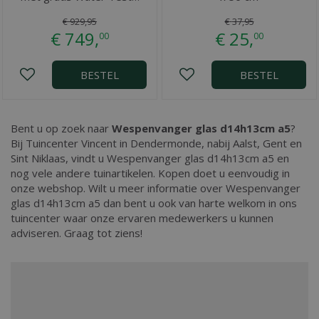
€
929
,
95
€
37
,
95
€
749
,
€
25
,
00
00
BESTEL
BESTEL
Bent u op zoek naar
Wespenvanger glas d14h13cm a5
?
Bij Tuincenter Vincent in Dendermonde, nabij Aalst, Gent en
Sint Niklaas, vindt u Wespenvanger glas d14h13cm a5 en
nog vele andere tuinartikelen. Kopen doet u eenvoudig in
onze webshop. Wilt u meer informatie over Wespenvanger
glas d14h13cm a5 dan bent u ook van harte welkom in ons
tuincenter waar onze ervaren medewerkers u kunnen
adviseren. Graag tot ziens!