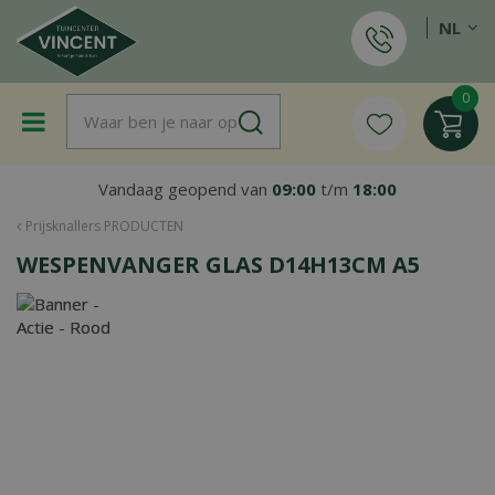
G
NL
a
n
a
a
r
c
o
Vandaag geopend van
09:00
t/m
18:00
n
t
Prijsknallers PRODUCTEN
e
WESPENVANGER GLAS D14H13CM A5
n
t