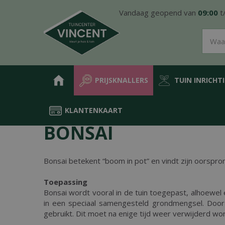
Ga
Vandaag geopend van
09:00
t
naar
content
PRIJSKNALLERS
TUIN INRICHT
KLANTENKAART
Home
Tuintips
Bonsai
BONSAI
Bonsai betekent “boom in pot” en vindt zijn oorspron
Toepassing
Bonsai wordt vooral in de tuin toegepast, alhoewel 
in een speciaal samengesteld grondmengsel. Door 
gebruikt. Dit moet na enige tijd weer verwijderd wor