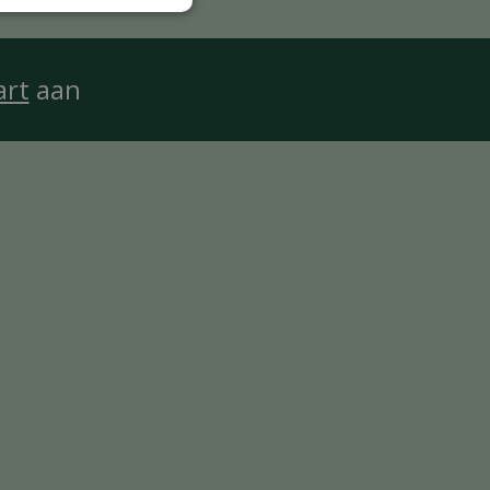
art
aan