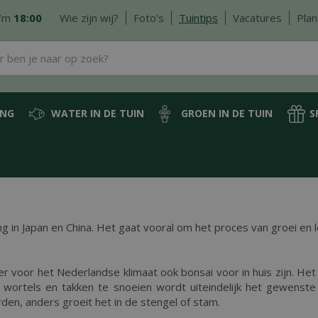
/m
18:00
Wie zijn wij?
Foto's
Tuintips
Vacatures
Plan
ING
WATER IN DE TUIN
GROEN IN DE TUIN
S
g in Japan en China. Het gaat vooral om het proces van groei en 
er voor het Nederlandse klimaat ook bonsai voor in huis zijn. He
wortels en takken te snoeien wordt uiteindelijk het gewenste 
den, anders groeit het in de stengel of stam.